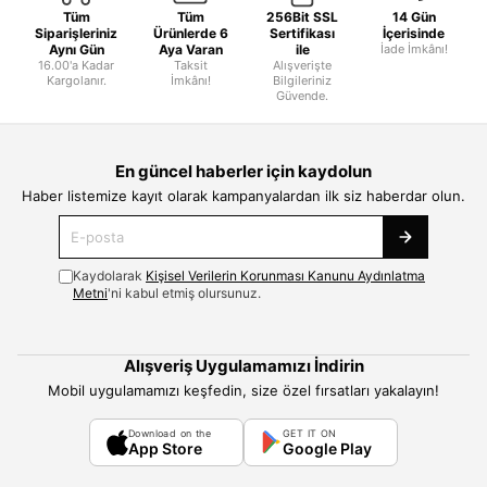
Tüm
Tüm
256Bit SSL
14 Gün
Siparişleriniz
Ürünlerde 6
Sertifikası
İçerisinde
Aynı Gün
Aya Varan
ile
İade İmkânı!
16.00'a Kadar
Taksit
Alışverişte
Kargolanır.
İmkânı!
Bilgileriniz
Güvende.
En güncel haberler için kaydolun
Haber listemize kayıt olarak kampanyalardan ilk siz haberdar olun.
Kaydolarak
Kişisel Verilerin Korunması Kanunu Aydınlatma
Metni
'ni kabul etmiş olursunuz.
Alışveriş Uygulamamızı İndirin
Mobil uygulamamızı keşfedin, size özel fırsatları yakalayın!
Download on the
GET IT ON
App Store
Google Play