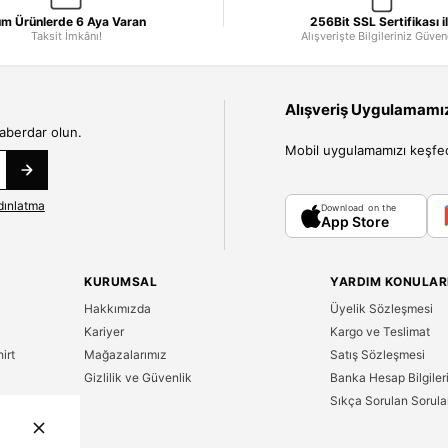
m Ürünlerde 6 Aya Varan
256Bit SSL Sertifikası i
Taksit İmkânı!
Alışverişte Bilgileriniz Güve
Alışveriş Uygulamamızı
haberdar olun.
Mobil uygulamamızı keşfedin
dınlatma
Download on the
App Store
KURUMSAL
YARDIM KONULAR
Hakkımızda
Üyelik Sözleşmesi
Kariyer
Kargo ve Teslimat
irt
Mağazalarımız
Satış Sözleşmesi
Gizlilik ve Güvenlik
Banka Hesap Bilgiler
Sıkça Sorulan Sorula
n