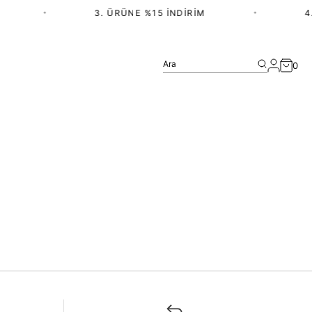
•
3. ÜRÜNE %15 İNDIRIM
•
4.
Ara
0