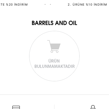
TE %20 İNDIRIM
•
•
2.⁠ ⁠ÜRÜNE %10 İNDIRIM