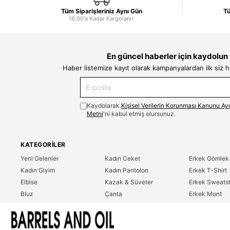
Tüm Siparişleriniz Aynı Gün
Tü
16.00'a Kadar Kargolanır.
En güncel haberler için kaydolun
Haber listemize kayıt olarak kampanyalardan ilk siz 
Kaydolarak
Kişisel Verilerin Korunması Kanunu Ay
Metni
'ni kabul etmiş olursunuz.
KATEGORILER
Yeni Gelenler
Kadın Ceket
Erkek Gömlek
Kadın Giyim
Kadın Pantolon
Erkek T-Shirt
Elbise
Kazak & Süveter
Erkek Sweatsh
Bluz
Çanta
Erkek Mont
Gömlek
Parfüm
Erkek Ceket
T-Shirt
Erkek Giyim
Erkek Pantolo
Sweatshirt
Çok Satanlar
İndirim