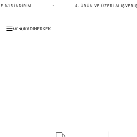
E %15 İNDIRIM
•
4. ÜRÜN VE ÜZERI ALIŞVERIŞ
KADIN
ERKEK
MENÜ