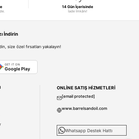
le
14 Gün İçerisinde
nde.
İade İmkânı!
 İndirin
, size özel fırsatları yakalayın!
GET IT ON
Google Play
I
ONLINE SATIŞ HIZMETLERI
[email protected]
www.barrelsandoil.com
i
r
Whatsapp Destek Hattı