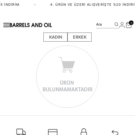
5 İNDIRIM
•
4. ÜRÜN VE ÜZERI ALIŞVERIŞTE %20 İNDIRI
0
Ara
KADIN
ERKEK