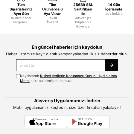
Tüm
Tüm
256Bit SSL
14 Gün
Siparişleriniz
Ürünlerde 6
Sertifikası
İçerisinde
Aynı Gün
Aya Varan
ile
İade İmkânı!
16.00'a Kadar
Taksit
Alışverişte
Kargolanır.
İmkânı!
Bilgileriniz
Güvende.
En güncel haberler için kaydolun
Haber listemize kayıt olarak kampanyalardan ilk siz haberdar olun.
Kaydolarak
Kişisel Verilerin Korunması Kanunu Aydınlatma
Metni
'ni kabul etmiş olursunuz.
Alışveriş Uygulamamızı İndirin
Mobil uygulamamızı keşfedin, size özel fırsatları yakalayın!
Download on the
GET IT ON
App Store
Google Play