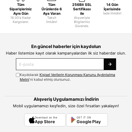
Tüm
Tüm
256Bit SSL
14 Gün
Siparişleriniz
Ürünlerde 6
Sertifikası
İçerisinde
Aynı Gün
Aya Varan
ile
İade İmkânı!
16.00'a Kadar
Taksit
Alışverişte
Kargolanır.
İmkânı!
Bilgileriniz
Güvende.
En güncel haberler için kaydolun
Haber listemize kayıt olarak kampanyalardan ilk siz haberdar olun.
Kaydolarak
Kişisel Verilerin Korunması Kanunu Aydınlatma
Metni
'ni kabul etmiş olursunuz.
Alışveriş Uygulamamızı İndirin
Mobil uygulamamızı keşfedin, size özel fırsatları yakalayın!
Download on the
GET IT ON
App Store
Google Play