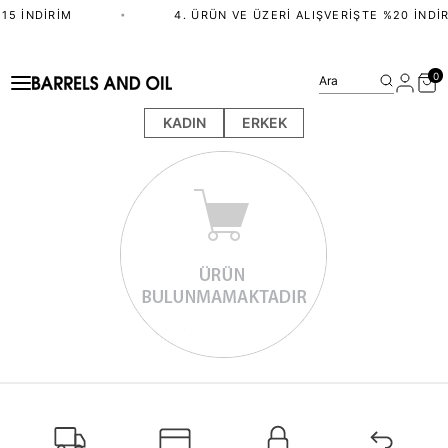
15 İNDIRIM
•
4. ÜRÜN VE ÜZERI ALIŞVERIŞTE %20 İNDI
0
Ara
KADIN
ERKEK