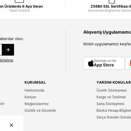
m Ürünlerde 6 Aya Varan
256Bit SSL Sertifikası i
Taksit İmkânı!
Alışverişte Bilgileriniz Güve
Alışveriş Uygulamamızı
haberdar olun.
Mobil uygulamamızı keşfedin
dınlatma
Download on the
App Store
KURUMSAL
YARDIM KONULAR
Hakkımızda
Üyelik Sözleşmesi
Kariyer
Kargo ve Teslimat
irt
Mağazalarımız
Satış Sözleşmesi
Gizlilik ve Güvenlik
Banka Hesap Bilgiler
Sıkça Sorulan Sorula
n