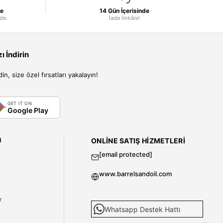
le
14 Gün İçerisinde
nde.
İade İmkânı!
 İndirin
, size özel fırsatları yakalayın!
GET IT ON
Google Play
I
ONLINE SATIŞ HIZMETLERI
[email protected]
www.barrelsandoil.com
i
r
Whatsapp Destek Hattı