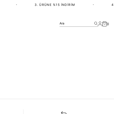
•
3. ÜRÜNE %15 İNDIRIM
•
4.
Ara
0