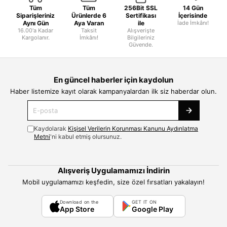
Tüm
Tüm
256Bit SSL
14 Gün
Siparişleriniz
Ürünlerde 6
Sertifikası
İçerisinde
Aynı Gün
Aya Varan
ile
İade İmkânı!
16.00'a Kadar
Taksit
Alışverişte
Kargolanır.
İmkânı!
Bilgileriniz
Güvende.
En güncel haberler için kaydolun
Haber listemize kayıt olarak kampanyalardan ilk siz haberdar olun.
Kaydolarak
Kişisel Verilerin Korunması Kanunu Aydınlatma
Metni
'ni kabul etmiş olursunuz.
Alışveriş Uygulamamızı İndirin
Mobil uygulamamızı keşfedin, size özel fırsatları yakalayın!
Download on the
GET IT ON
App Store
Google Play