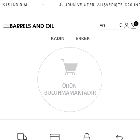
 %15 İNDIRIM
•
4. ÜRÜN VE ÜZERI ALIŞVERIŞTE %20 İN
0
Ara
KADIN
ERKEK