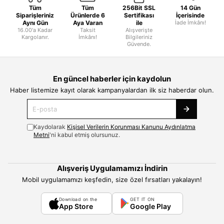
Tüm
Tüm
256Bit SSL
14 Gün
Siparişleriniz
Ürünlerde 6
Sertifikası
İçerisinde
Aynı Gün
Aya Varan
ile
İade İmkânı!
16.00'a Kadar
Taksit
Alışverişte
Kargolanır.
İmkânı!
Bilgileriniz
Güvende.
En güncel haberler için kaydolun
Haber listemize kayıt olarak kampanyalardan ilk siz haberdar olun.
Kaydolarak
Kişisel Verilerin Korunması Kanunu Aydınlatma
Metni
'ni kabul etmiş olursunuz.
Alışveriş Uygulamamızı İndirin
Mobil uygulamamızı keşfedin, size özel fırsatları yakalayın!
Download on the
GET IT ON
App Store
Google Play