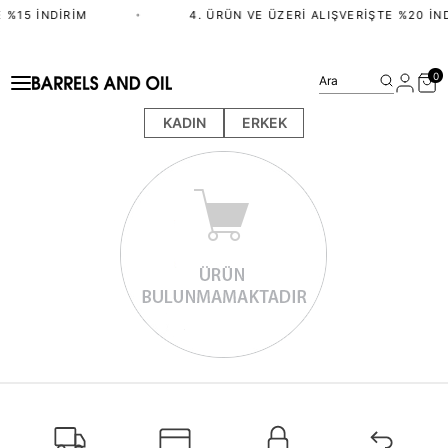
 %15 İNDIRIM
•
4. ÜRÜN VE ÜZERI ALIŞVERIŞTE %20 İN
0
Ara
KADIN
ERKEK