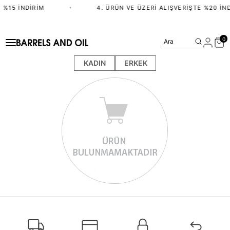
 %15 İNDIRIM
•
4. ÜRÜN VE ÜZERI ALIŞVERIŞTE %20 İND
0
Ara
KADIN
ERKEK