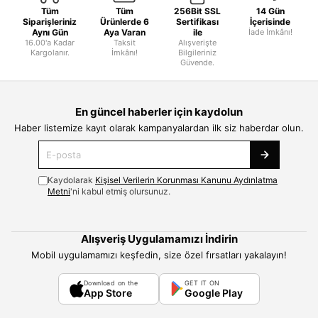
Tüm
Tüm
256Bit SSL
14 Gün
Siparişleriniz
Ürünlerde 6
Sertifikası
İçerisinde
Aynı Gün
Aya Varan
ile
İade İmkânı!
16.00'a Kadar
Taksit
Alışverişte
Kargolanır.
İmkânı!
Bilgileriniz
Güvende.
En güncel haberler için kaydolun
Haber listemize kayıt olarak kampanyalardan ilk siz haberdar olun.
Kaydolarak
Kişisel Verilerin Korunması Kanunu Aydınlatma
Metni
'ni kabul etmiş olursunuz.
Alışveriş Uygulamamızı İndirin
Mobil uygulamamızı keşfedin, size özel fırsatları yakalayın!
Download on the
GET IT ON
App Store
Google Play