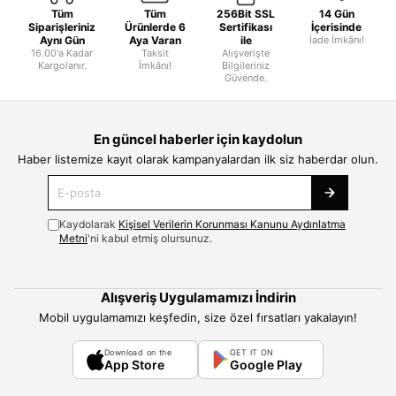
Tüm
Tüm
256Bit SSL
14 Gün
Siparişleriniz
Ürünlerde 6
Sertifikası
İçerisinde
Aynı Gün
Aya Varan
ile
İade İmkânı!
16.00'a Kadar
Taksit
Alışverişte
Kargolanır.
İmkânı!
Bilgileriniz
Güvende.
En güncel haberler için kaydolun
Haber listemize kayıt olarak kampanyalardan ilk siz haberdar olun.
Kaydolarak
Kişisel Verilerin Korunması Kanunu Aydınlatma
Metni
'ni kabul etmiş olursunuz.
Alışveriş Uygulamamızı İndirin
Mobil uygulamamızı keşfedin, size özel fırsatları yakalayın!
Download on the
GET IT ON
App Store
Google Play