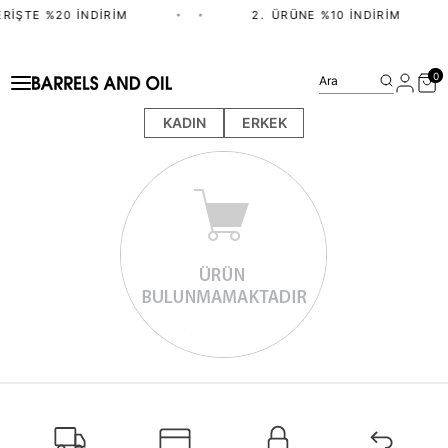
ERIŞTE %20 İNDIRIM
•
•
2.⁠ ⁠ÜRÜNE %10 İNDIRIM
0
Ara
KADIN
ERKEK