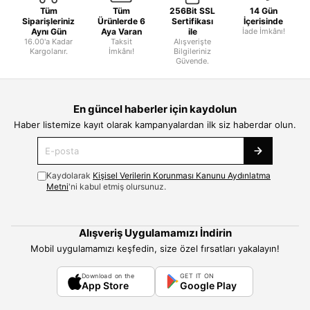
Tüm
Tüm
256Bit SSL
14 Gün
Siparişleriniz
Ürünlerde 6
Sertifikası
İçerisinde
Aynı Gün
Aya Varan
ile
İade İmkânı!
16.00'a Kadar
Taksit
Alışverişte
Kargolanır.
İmkânı!
Bilgileriniz
Güvende.
En güncel haberler için kaydolun
Haber listemize kayıt olarak kampanyalardan ilk siz haberdar olun.
Kaydolarak
Kişisel Verilerin Korunması Kanunu Aydınlatma
Metni
'ni kabul etmiş olursunuz.
Alışveriş Uygulamamızı İndirin
Mobil uygulamamızı keşfedin, size özel fırsatları yakalayın!
Download on the
GET IT ON
App Store
Google Play