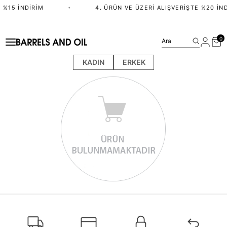
 %15 İNDIRIM
•
4. ÜRÜN VE ÜZERI ALIŞVERIŞTE %20 İND
0
Ara
KADIN
ERKEK