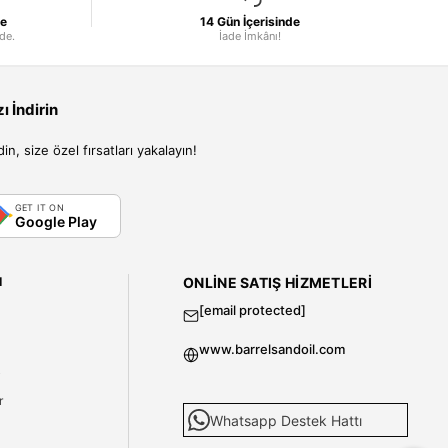
le
14 Gün İçerisinde
nde.
İade İmkânı!
 İndirin
, size özel fırsatları yakalayın!
GET IT ON
Google Play
I
ONLINE SATIŞ HIZMETLERI
[email protected]
www.barrelsandoil.com
i
r
Whatsapp Destek Hattı