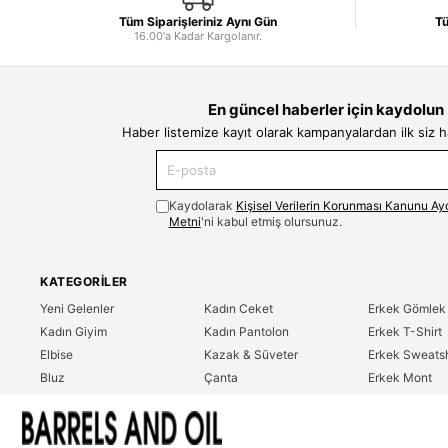
Tüm Siparişleriniz Aynı Gün
Tü
16.00'a Kadar Kargolanır.
En güncel haberler için kaydolun
Haber listemize kayıt olarak kampanyalardan ilk siz 
Kaydolarak
Kişisel Verilerin Korunması Kanunu Ay
Metni
'ni kabul etmiş olursunuz.
KATEGORILER
Yeni Gelenler
Kadın Ceket
Erkek Gömlek
Kadın Giyim
Kadın Pantolon
Erkek T-Shirt
Elbise
Kazak & Süveter
Erkek Sweatsh
Bluz
Çanta
Erkek Mont
Gömlek
Parfüm
Erkek Ceket
T-Shirt
Erkek Giyim
Erkek Pantolo
Sweatshirt
Çok Satanlar
İndirim