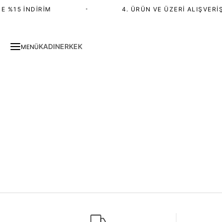
E %15 İNDIRIM
•
4. ÜRÜN VE ÜZERI ALIŞVERIŞ
KADIN
ERKEK
MENÜ