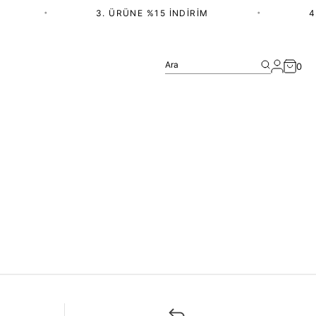
•
3. ÜRÜNE %15 İNDIRIM
•
4.
Ara
0