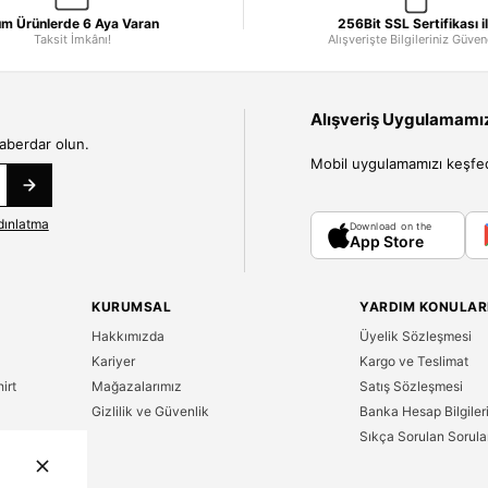
m Ürünlerde 6 Aya Varan
256Bit SSL Sertifikası i
Taksit İmkânı!
Alışverişte Bilgileriniz Güve
Alışveriş Uygulamamızı
haberdar olun.
Mobil uygulamamızı keşfedin
dınlatma
Download on the
App Store
KURUMSAL
YARDIM KONULAR
Hakkımızda
Üyelik Sözleşmesi
Kariyer
Kargo ve Teslimat
irt
Mağazalarımız
Satış Sözleşmesi
Gizlilik ve Güvenlik
Banka Hesap Bilgiler
Sıkça Sorulan Sorula
n