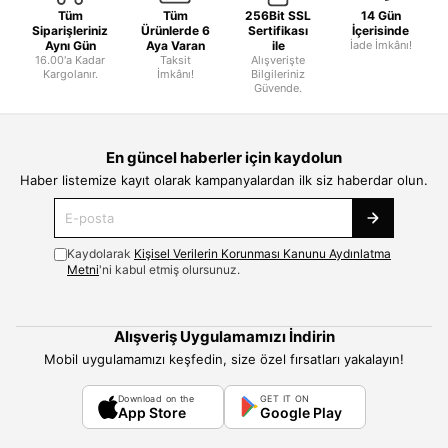
Tüm
Tüm
256Bit SSL
14 Gün
Siparişleriniz
Ürünlerde 6
Sertifikası
İçerisinde
Aynı Gün
Aya Varan
ile
İade İmkânı!
16.00'a Kadar
Taksit
Alışverişte
Kargolanır.
İmkânı!
Bilgileriniz
Güvende.
En güncel haberler için kaydolun
Haber listemize kayıt olarak kampanyalardan ilk siz haberdar olun.
Kaydolarak
Kişisel Verilerin Korunması Kanunu Aydınlatma
Metni
'ni kabul etmiş olursunuz.
Alışveriş Uygulamamızı İndirin
Mobil uygulamamızı keşfedin, size özel fırsatları yakalayın!
Download on the
GET IT ON
App Store
Google Play