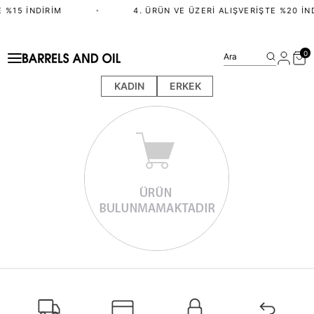
 %15 İNDIRIM
•
4. ÜRÜN VE ÜZERI ALIŞVERIŞTE %20 İN
0
Ara
KADIN
ERKEK