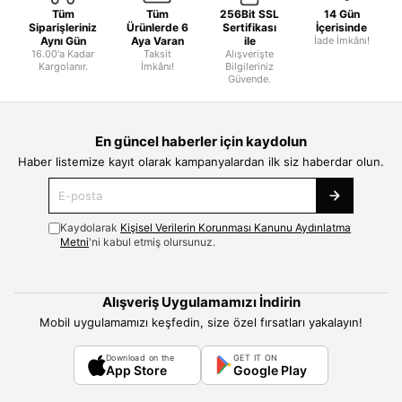
Tüm
Tüm
256Bit SSL
14 Gün
Siparişleriniz
Ürünlerde 6
Sertifikası
İçerisinde
Aynı Gün
Aya Varan
ile
İade İmkânı!
16.00'a Kadar
Taksit
Alışverişte
Kargolanır.
İmkânı!
Bilgileriniz
Güvende.
En güncel haberler için kaydolun
Haber listemize kayıt olarak kampanyalardan ilk siz haberdar olun.
Kaydolarak
Kişisel Verilerin Korunması Kanunu Aydınlatma
Metni
'ni kabul etmiş olursunuz.
Alışveriş Uygulamamızı İndirin
Mobil uygulamamızı keşfedin, size özel fırsatları yakalayın!
Download on the
GET IT ON
App Store
Google Play