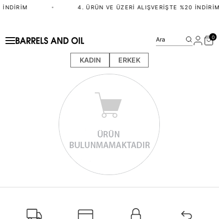
 İNDIRIM
•
4. ÜRÜN VE ÜZERI ALIŞVERIŞTE %20 İNDIRIM
0
Ara
KADIN
ERKEK