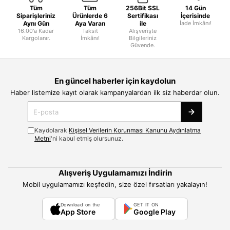
Tüm
Tüm
256Bit SSL
14 Gün
Siparişleriniz
Ürünlerde 6
Sertifikası
İçerisinde
Aynı Gün
Aya Varan
ile
İade İmkânı!
16.00'a Kadar
Taksit
Alışverişte
Kargolanır.
İmkânı!
Bilgileriniz
Güvende.
En güncel haberler için kaydolun
Haber listemize kayıt olarak kampanyalardan ilk siz haberdar olun.
Kaydolarak
Kişisel Verilerin Korunması Kanunu Aydınlatma
Metni
'ni kabul etmiş olursunuz.
Alışveriş Uygulamamızı İndirin
Mobil uygulamamızı keşfedin, size özel fırsatları yakalayın!
Download on the
GET IT ON
App Store
Google Play