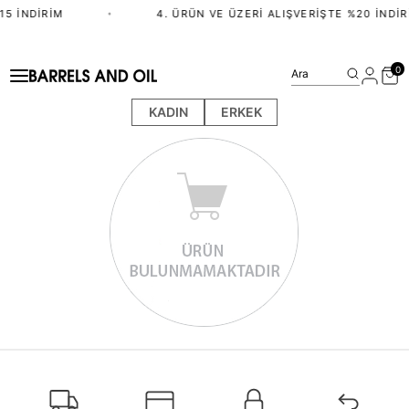
15 İNDIRIM
•
4. ÜRÜN VE ÜZERI ALIŞVERIŞTE %20 İNDIR
0
Ara
KADIN
ERKEK