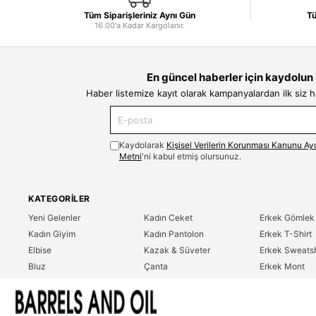
Tüm Siparişleriniz Aynı Gün
Tü
16.00'a Kadar Kargolanır.
En güncel haberler için kaydolun
Haber listemize kayıt olarak kampanyalardan ilk siz 
Kaydolarak
Kişisel Verilerin Korunması Kanunu Ay
Metni
'ni kabul etmiş olursunuz.
KATEGORILER
Yeni Gelenler
Kadın Ceket
Erkek Gömlek
Kadın Giyim
Kadın Pantolon
Erkek T-Shirt
Elbise
Kazak & Süveter
Erkek Sweatsh
Bluz
Çanta
Erkek Mont
Gömlek
Parfüm
Erkek Ceket
T-Shirt
Erkek Giyim
Erkek Pantolo
Sweatshirt
Çok Satanlar
İndirim