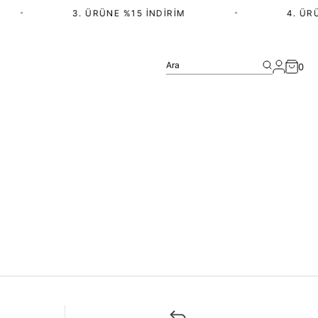
•
3. ÜRÜNE %15 İNDIRIM
•
4. ÜRÜ
Ara
0