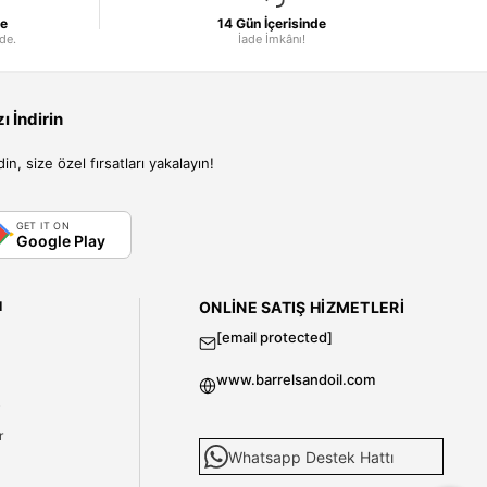
le
14 Gün İçerisinde
nde.
İade İmkânı!
 İndirin
, size özel fırsatları yakalayın!
GET IT ON
Google Play
I
ONLINE SATIŞ HIZMETLERI
[email protected]
www.barrelsandoil.com
i
r
Whatsapp Destek Hattı