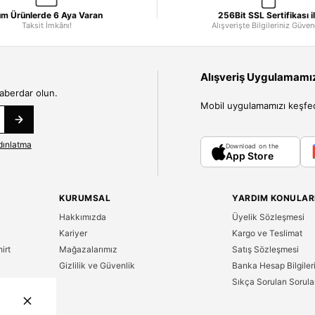
m Ürünlerde 6 Aya Varan
256Bit SSL Sertifikası i
Taksit İmkânı!
Alışverişte Bilgileriniz Güve
Alışveriş Uygulamamızı
haberdar olun.
Mobil uygulamamızı keşfedin
dınlatma
Download on the
App Store
KURUMSAL
YARDIM KONULAR
Hakkımızda
Üyelik Sözleşmesi
Kariyer
Kargo ve Teslimat
irt
Mağazalarımız
Satış Sözleşmesi
Gizlilik ve Güvenlik
Banka Hesap Bilgiler
Sıkça Sorulan Sorula
n