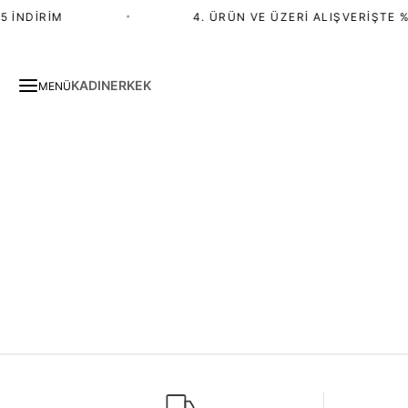
 İNDIRIM
•
4. ÜRÜN VE ÜZERI ALIŞVERIŞTE %
KADIN
ERKEK
MENÜ