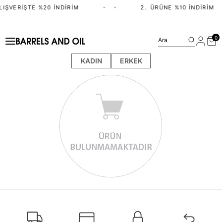
LIŞVERIŞTE %20 İNDIRIM
•
•
2.⁠ ⁠ÜRÜNE %10 İNDIRIM
0
Ara
KADIN
ERKEK