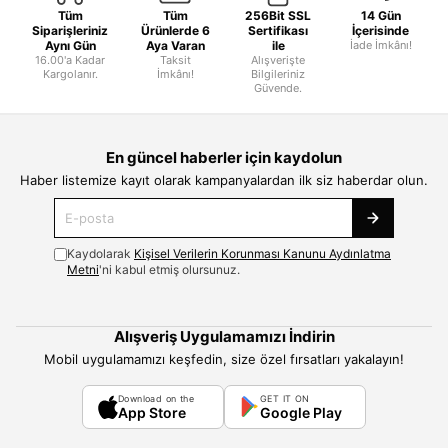
Tüm
Tüm
256Bit SSL
14 Gün
Siparişleriniz
Ürünlerde 6
Sertifikası
İçerisinde
Aynı Gün
Aya Varan
ile
İade İmkânı!
16.00'a Kadar
Taksit
Alışverişte
Kargolanır.
İmkânı!
Bilgileriniz
Güvende.
En güncel haberler için kaydolun
Haber listemize kayıt olarak kampanyalardan ilk siz haberdar olun.
Kaydolarak
Kişisel Verilerin Korunması Kanunu Aydınlatma
Metni
'ni kabul etmiş olursunuz.
Alışveriş Uygulamamızı İndirin
Mobil uygulamamızı keşfedin, size özel fırsatları yakalayın!
Download on the
GET IT ON
App Store
Google Play