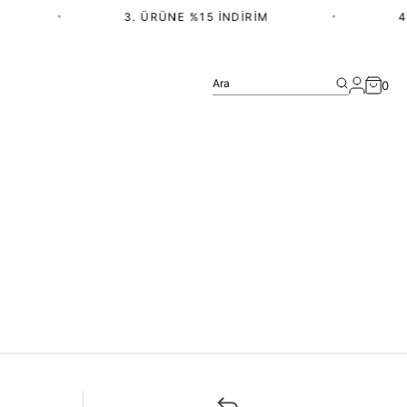
•
3. ÜRÜNE %15 İNDIRIM
•
4.
Ara
0