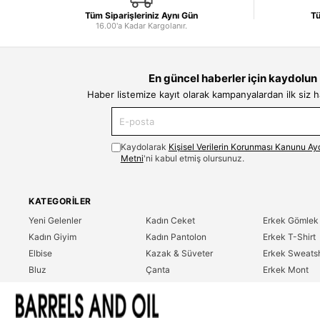
Tüm Siparişleriniz Aynı Gün
Tü
16.00'a Kadar Kargolanır.
En güncel haberler için kaydolun
Haber listemize kayıt olarak kampanyalardan ilk siz 
Kaydolarak
Kişisel Verilerin Korunması Kanunu Ay
Metni
'ni kabul etmiş olursunuz.
KATEGORILER
Yeni Gelenler
Kadın Ceket
Erkek Gömlek
Kadın Giyim
Kadın Pantolon
Erkek T-Shirt
Elbise
Kazak & Süveter
Erkek Sweatsh
Bluz
Çanta
Erkek Mont
Gömlek
Parfüm
Erkek Ceket
T-Shirt
Erkek Giyim
Erkek Pantolo
Sweatshirt
Çok Satanlar
İndirim