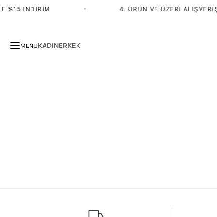
E %15 İNDIRIM
•
4. ÜRÜN VE ÜZERI ALIŞVERIŞ
KADIN
ERKEK
MENÜ