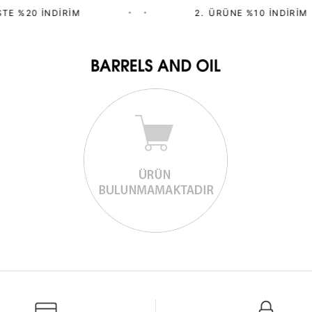
TE %20 İNDIRIM
•
•
2.⁠ ⁠ÜRÜNE %10 İNDIRIM