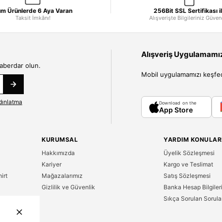
m Ürünlerde 6 Aya Varan
256Bit SSL Sertifikası i
Taksit İmkânı!
Alışverişte Bilgileriniz Güve
Alışveriş Uygulamamızı
haberdar olun.
Mobil uygulamamızı keşfedin
dınlatma
Download on the
App Store
KURUMSAL
YARDIM KONULAR
Hakkımızda
Üyelik Sözleşmesi
Kariyer
Kargo ve Teslimat
irt
Mağazalarımız
Satış Sözleşmesi
Gizlilik ve Güvenlik
Banka Hesap Bilgiler
Sıkça Sorulan Sorula
n