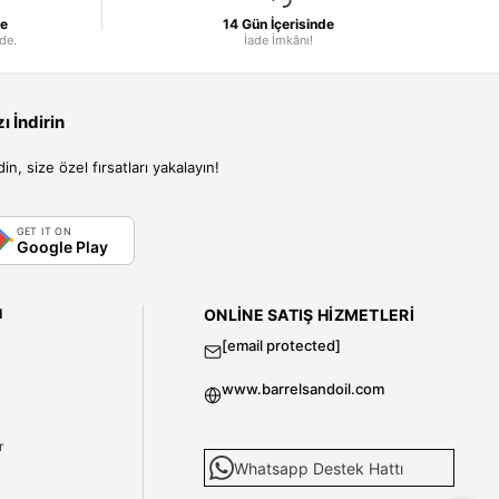
le
14 Gün İçerisinde
nde.
İade İmkânı!
 İndirin
, size özel fırsatları yakalayın!
GET IT ON
Google Play
I
ONLINE SATIŞ HIZMETLERI
[email protected]
www.barrelsandoil.com
i
r
Whatsapp Destek Hattı