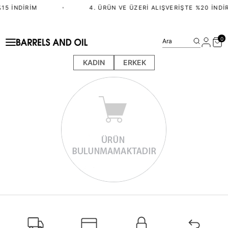
15 İNDIRIM
•
4. ÜRÜN VE ÜZERI ALIŞVERIŞTE %20 İNDI
0
Ara
KADIN
ERKEK