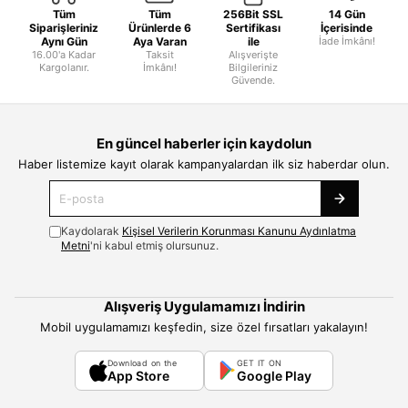
Tüm
Tüm
256Bit SSL
14 Gün
Siparişleriniz
Ürünlerde 6
Sertifikası
İçerisinde
Aynı Gün
Aya Varan
ile
İade İmkânı!
16.00'a Kadar
Taksit
Alışverişte
Kargolanır.
İmkânı!
Bilgileriniz
Güvende.
En güncel haberler için kaydolun
Haber listemize kayıt olarak kampanyalardan ilk siz haberdar olun.
Kaydolarak
Kişisel Verilerin Korunması Kanunu Aydınlatma
Metni
'ni kabul etmiş olursunuz.
Alışveriş Uygulamamızı İndirin
Mobil uygulamamızı keşfedin, size özel fırsatları yakalayın!
Download on the
GET IT ON
App Store
Google Play