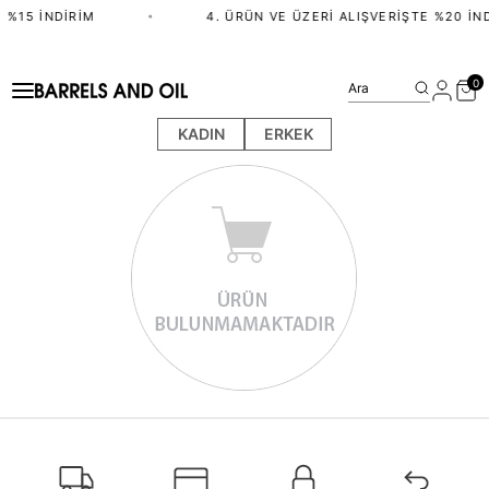
 %15 İNDIRIM
•
4. ÜRÜN VE ÜZERI ALIŞVERIŞTE %20 İN
0
Ara
KADIN
ERKEK