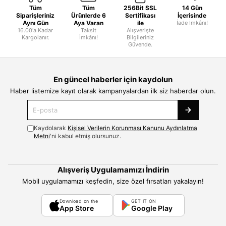
Tüm
Tüm
256Bit SSL
14 Gün
Siparişleriniz
Ürünlerde 6
Sertifikası
İçerisinde
Aynı Gün
Aya Varan
ile
İade İmkânı!
16.00'a Kadar
Taksit
Alışverişte
Kargolanır.
İmkânı!
Bilgileriniz
Güvende.
En güncel haberler için kaydolun
Haber listemize kayıt olarak kampanyalardan ilk siz haberdar olun.
Kaydolarak
Kişisel Verilerin Korunması Kanunu Aydınlatma
Metni
'ni kabul etmiş olursunuz.
Alışveriş Uygulamamızı İndirin
Mobil uygulamamızı keşfedin, size özel fırsatları yakalayın!
Download on the
GET IT ON
App Store
Google Play