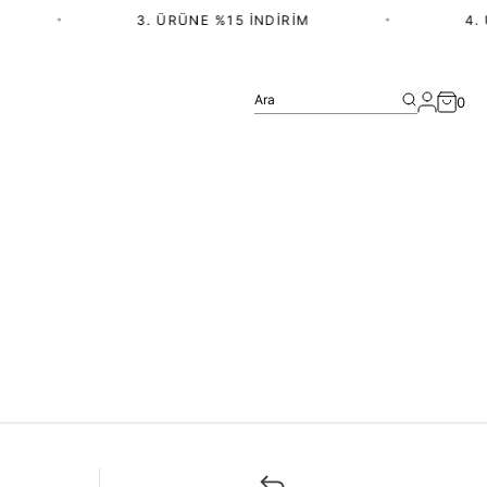
•
3. ÜRÜNE %15 İNDIRIM
•
4. 
Ara
0