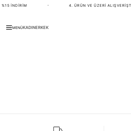
%15 İNDIRIM
•
4. ÜRÜN VE ÜZERI ALIŞVERIŞT
KADIN
ERKEK
MENÜ