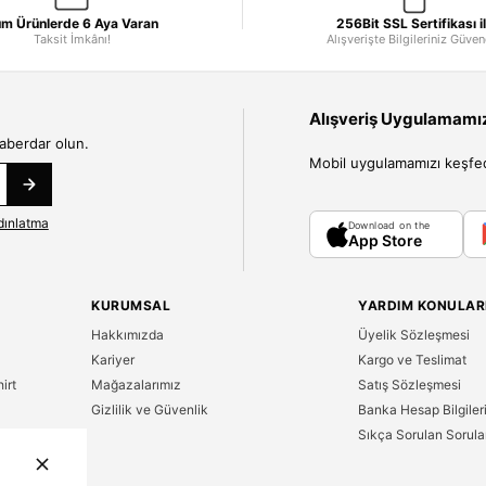
m Ürünlerde 6 Aya Varan
256Bit SSL Sertifikası i
Taksit İmkânı!
Alışverişte Bilgileriniz Güve
Alışveriş Uygulamamızı
haberdar olun.
Mobil uygulamamızı keşfedin
dınlatma
Download on the
App Store
KURUMSAL
YARDIM KONULAR
Hakkımızda
Üyelik Sözleşmesi
Kariyer
Kargo ve Teslimat
irt
Mağazalarımız
Satış Sözleşmesi
Gizlilik ve Güvenlik
Banka Hesap Bilgiler
Sıkça Sorulan Sorula
n