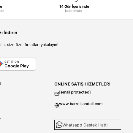
le
14 Gün İçerisinde
nde.
İade İmkânı!
 İndirin
, size özel fırsatları yakalayın!
GET IT ON
Google Play
I
ONLINE SATIŞ HIZMETLERI
[email protected]
www.barrelsandoil.com
i
r
Whatsapp Destek Hattı