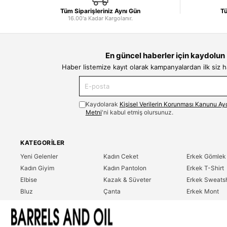
Tüm Siparişleriniz Aynı Gün
Tü
16.00'a Kadar Kargolanır.
En güncel haberler için kaydolun
Haber listemize kayıt olarak kampanyalardan ilk siz 
Kaydolarak
Kişisel Verilerin Korunması Kanunu Ay
Metni
'ni kabul etmiş olursunuz.
KATEGORILER
Yeni Gelenler
Kadın Ceket
Erkek Gömlek
Kadın Giyim
Kadın Pantolon
Erkek T-Shirt
Elbise
Kazak & Süveter
Erkek Sweatsh
Bluz
Çanta
Erkek Mont
Gömlek
Parfüm
Erkek Ceket
T-Shirt
Erkek Giyim
Erkek Pantolo
Sweatshirt
Çok Satanlar
İndirim