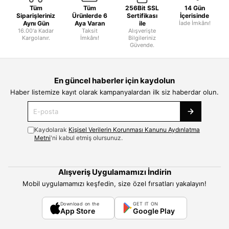
Tüm
Tüm
256Bit SSL
14 Gün
Siparişleriniz
Ürünlerde 6
Sertifikası
İçerisinde
Aynı Gün
Aya Varan
ile
İade İmkânı!
16.00'a Kadar
Taksit
Alışverişte
Kargolanır.
İmkânı!
Bilgileriniz
Güvende.
En güncel haberler için kaydolun
Haber listemize kayıt olarak kampanyalardan ilk siz haberdar olun.
Kaydolarak
Kişisel Verilerin Korunması Kanunu Aydınlatma
Metni
'ni kabul etmiş olursunuz.
Alışveriş Uygulamamızı İndirin
Mobil uygulamamızı keşfedin, size özel fırsatları yakalayın!
Download on the
GET IT ON
App Store
Google Play