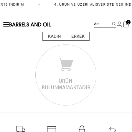
%15 İNDIRIM
•
4. ÜRÜN VE ÜZERI ALIŞVERIŞTE %20 İND
0
Ara
KADIN
ERKEK