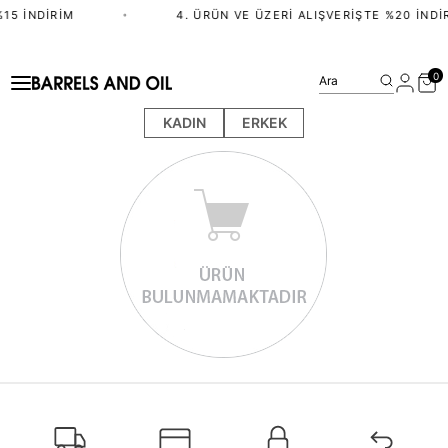
15 İNDIRIM
•
4. ÜRÜN VE ÜZERI ALIŞVERIŞTE %20 İNDI
0
Ara
KADIN
ERKEK