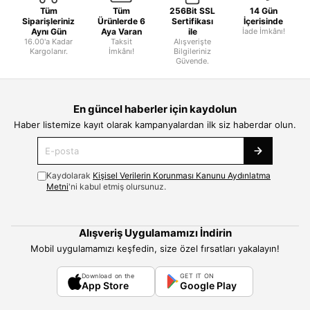
Tüm
Tüm
256Bit SSL
14 Gün
Siparişleriniz
Ürünlerde 6
Sertifikası
İçerisinde
Aynı Gün
Aya Varan
ile
İade İmkânı!
16.00'a Kadar
Taksit
Alışverişte
Kargolanır.
İmkânı!
Bilgileriniz
Güvende.
En güncel haberler için kaydolun
Haber listemize kayıt olarak kampanyalardan ilk siz haberdar olun.
Kaydolarak
Kişisel Verilerin Korunması Kanunu Aydınlatma
Metni
'ni kabul etmiş olursunuz.
Alışveriş Uygulamamızı İndirin
Mobil uygulamamızı keşfedin, size özel fırsatları yakalayın!
Download on the
GET IT ON
App Store
Google Play