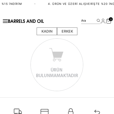
 %15 İNDIRIM
•
4. ÜRÜN VE ÜZERI ALIŞVERIŞTE %20 İND
0
Ara
KADIN
ERKEK