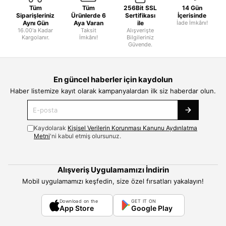
Tüm
Tüm
256Bit SSL
14 Gün
Siparişleriniz
Ürünlerde 6
Sertifikası
İçerisinde
Aynı Gün
Aya Varan
ile
İade İmkânı!
16.00'a Kadar
Taksit
Alışverişte
Kargolanır.
İmkânı!
Bilgileriniz
Güvende.
En güncel haberler için kaydolun
Haber listemize kayıt olarak kampanyalardan ilk siz haberdar olun.
Kaydolarak
Kişisel Verilerin Korunması Kanunu Aydınlatma
Metni
'ni kabul etmiş olursunuz.
Alışveriş Uygulamamızı İndirin
Mobil uygulamamızı keşfedin, size özel fırsatları yakalayın!
Download on the
GET IT ON
App Store
Google Play