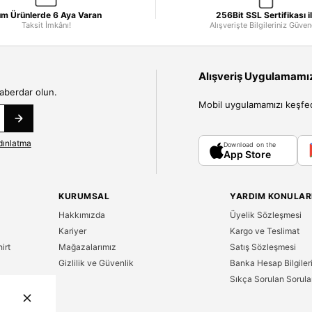
m Ürünlerde 6 Aya Varan
256Bit SSL Sertifikası i
Taksit İmkânı!
Alışverişte Bilgileriniz Güve
Alışveriş Uygulamamızı
haberdar olun.
Mobil uygulamamızı keşfedin
dınlatma
Download on the
App Store
KURUMSAL
YARDIM KONULAR
Hakkımızda
Üyelik Sözleşmesi
Kariyer
Kargo ve Teslimat
irt
Mağazalarımız
Satış Sözleşmesi
Gizlilik ve Güvenlik
Banka Hesap Bilgiler
Sıkça Sorulan Sorula
n