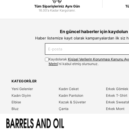
Tüm Siparişleriniz Aynı Gün
Tü
16.00'a Kadar Kargolanır.
En güncel haberler için kaydolun
Haber listemize kayıt olarak kampanyalardan ilk siz 
Kaydolarak
Kişisel Verilerin Korunması Kanunu Ay
Metni
'ni kabul etmiş olursunuz.
KATEGORILER
Yeni Gelenler
Kadın Ceket
Erkek Gömlek
Kadın Giyim
Kadın Pantolon
Erkek T-Shirt
Elbise
Kazak & Süveter
Erkek Sweatsh
Bluz
Çanta
Erkek Mont
Gömlek
Parfüm
Erkek Ceket
T-Shirt
Erkek Giyim
Erkek Pantolo
Sweatshirt
Çok Satanlar
İndirim