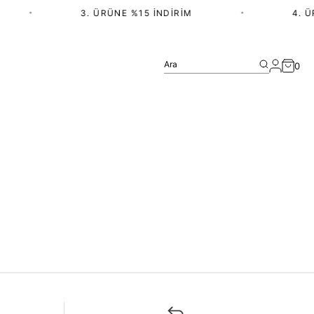
•
3. ÜRÜNE %15 İNDIRIM
•
4. Ü
Ara
0