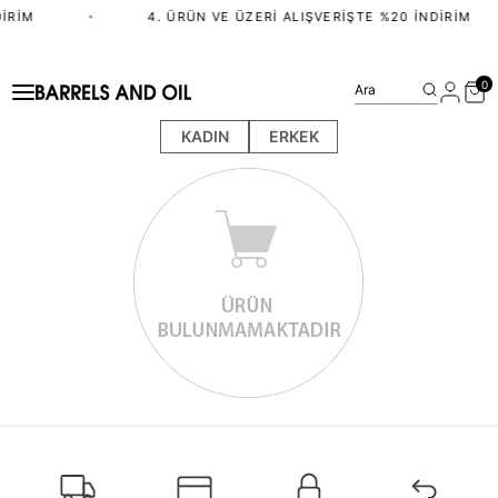
IRIM
•
4. ÜRÜN VE ÜZERI ALIŞVERIŞTE %20 İNDIRIM
0
Ara
KADIN
ERKEK