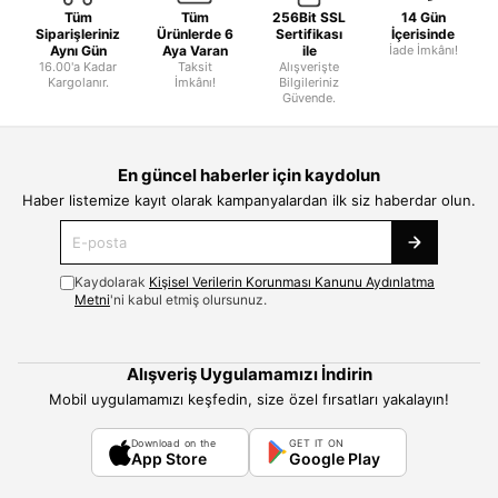
Tüm
Tüm
256Bit SSL
14 Gün
Siparişleriniz
Ürünlerde 6
Sertifikası
İçerisinde
Aynı Gün
Aya Varan
ile
İade İmkânı!
16.00'a Kadar
Taksit
Alışverişte
Kargolanır.
İmkânı!
Bilgileriniz
Güvende.
En güncel haberler için kaydolun
Haber listemize kayıt olarak kampanyalardan ilk siz haberdar olun.
Kaydolarak
Kişisel Verilerin Korunması Kanunu Aydınlatma
Metni
'ni kabul etmiş olursunuz.
Alışveriş Uygulamamızı İndirin
Mobil uygulamamızı keşfedin, size özel fırsatları yakalayın!
Download on the
GET IT ON
App Store
Google Play