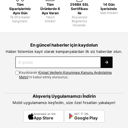
Tüm
Tüm
256Bit SSL
14 Gün
Siparişleriniz
Ürünlerde 6
Sertifikası
İçerisinde
Aynı Gün
Aya Varan
ile
İade İmkânı!
16.00'a Kadar
Taksit
Alışverişte
Kargolanır.
İmkânı!
Bilgileriniz
Güvende.
En güncel haberler için kaydolun
Haber listemize kayıt olarak kampanyalardan ilk siz haberdar olun.
Kaydolarak
Kişisel Verilerin Korunması Kanunu Aydınlatma
Metni
'ni kabul etmiş olursunuz.
Alışveriş Uygulamamızı İndirin
Mobil uygulamamızı keşfedin, size özel fırsatları yakalayın!
Download on the
GET IT ON
App Store
Google Play