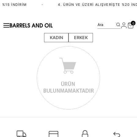
 %15 İNDIRIM
•
4. ÜRÜN VE ÜZERI ALIŞVERIŞTE %20 İN
0
Ara
KADIN
ERKEK