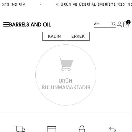
 %15 İNDIRIM
•
4. ÜRÜN VE ÜZERI ALIŞVERIŞTE %20 İN
0
Ara
KADIN
ERKEK