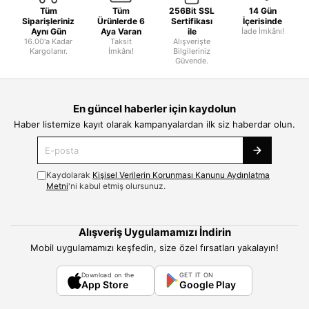
Tüm
Tüm
256Bit SSL
14 Gün
Siparişleriniz
Ürünlerde 6
Sertifikası
İçerisinde
Aynı Gün
Aya Varan
ile
İade İmkânı!
16.00'a Kadar
Taksit
Alışverişte
Kargolanır.
İmkânı!
Bilgileriniz
Güvende.
En güncel haberler için kaydolun
Haber listemize kayıt olarak kampanyalardan ilk siz haberdar olun.
Kaydolarak
Kişisel Verilerin Korunması Kanunu Aydınlatma
Metni
'ni kabul etmiş olursunuz.
Alışveriş Uygulamamızı İndirin
Mobil uygulamamızı keşfedin, size özel fırsatları yakalayın!
Download on the
GET IT ON
App Store
Google Play