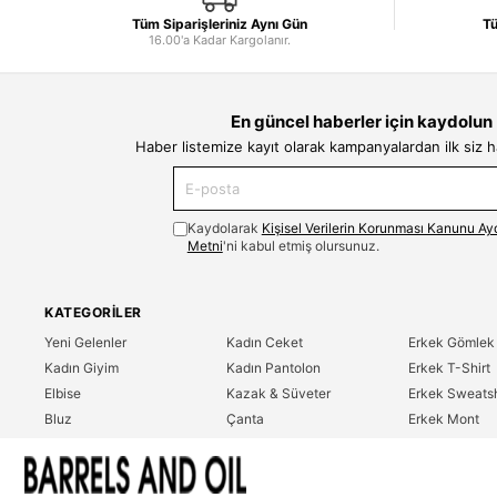
Tüm Siparişleriniz Aynı Gün
Tü
16.00'a Kadar Kargolanır.
En güncel haberler için kaydolun
Haber listemize kayıt olarak kampanyalardan ilk siz 
Kaydolarak
Kişisel Verilerin Korunması Kanunu Ay
Metni
'ni kabul etmiş olursunuz.
KATEGORILER
Yeni Gelenler
Kadın Ceket
Erkek Gömlek
Kadın Giyim
Kadın Pantolon
Erkek T-Shirt
Elbise
Kazak & Süveter
Erkek Sweatsh
Bluz
Çanta
Erkek Mont
Gömlek
Parfüm
Erkek Ceket
T-Shirt
Erkek Giyim
Erkek Pantolo
Sweatshirt
Çok Satanlar
İndirim