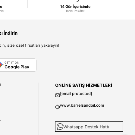
le
14 Gün İçerisinde
nde.
İade İmkânı!
 İndirin
, size özel fırsatları yakalayın!
GET IT ON
Google Play
I
ONLINE SATIŞ HIZMETLERI
[email protected]
www.barrelsandoil.com
i
r
Whatsapp Destek Hattı