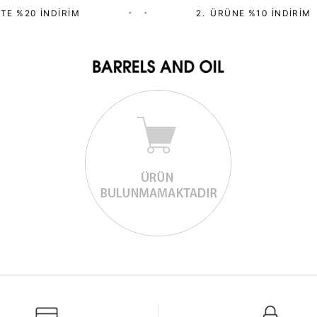
TE %20 İNDIRIM
•
•
2.⁠ ⁠ÜRÜNE %10 İNDIRIM