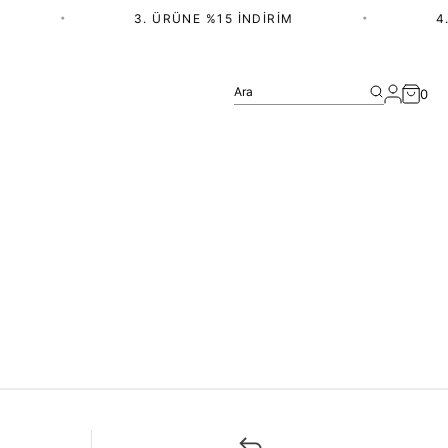
•
3. ÜRÜNE %15 İNDIRIM
•
4.
Ara
0