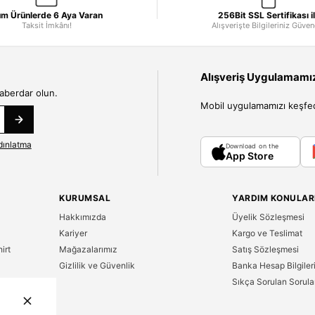
m Ürünlerde 6 Aya Varan
256Bit SSL Sertifikası i
Taksit İmkânı!
Alışverişte Bilgileriniz Güve
Alışveriş Uygulamamızı
haberdar olun.
Mobil uygulamamızı keşfedin
dınlatma
Download on the
App Store
KURUMSAL
YARDIM KONULAR
Hakkımızda
Üyelik Sözleşmesi
Kariyer
Kargo ve Teslimat
irt
Mağazalarımız
Satış Sözleşmesi
Gizlilik ve Güvenlik
Banka Hesap Bilgiler
Sıkça Sorulan Sorula
n