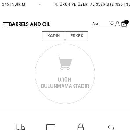
 %15 İNDIRIM
•
4. ÜRÜN VE ÜZERI ALIŞVERIŞTE %20 İN
0
Ara
KADIN
ERKEK