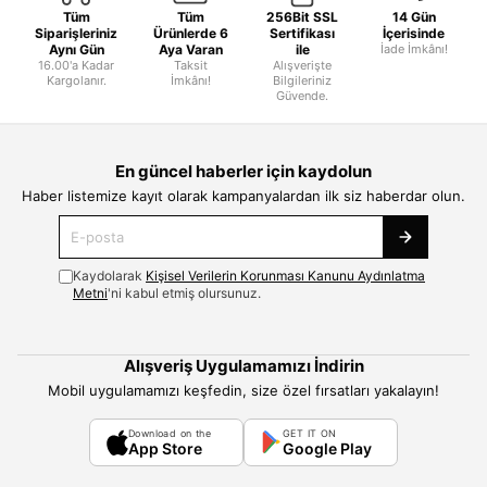
Tüm
Tüm
256Bit SSL
14 Gün
Siparişleriniz
Ürünlerde 6
Sertifikası
İçerisinde
Aynı Gün
Aya Varan
ile
İade İmkânı!
16.00'a Kadar
Taksit
Alışverişte
Kargolanır.
İmkânı!
Bilgileriniz
Güvende.
En güncel haberler için kaydolun
Haber listemize kayıt olarak kampanyalardan ilk siz haberdar olun.
Kaydolarak
Kişisel Verilerin Korunması Kanunu Aydınlatma
Metni
'ni kabul etmiş olursunuz.
Alışveriş Uygulamamızı İndirin
Mobil uygulamamızı keşfedin, size özel fırsatları yakalayın!
Download on the
GET IT ON
App Store
Google Play