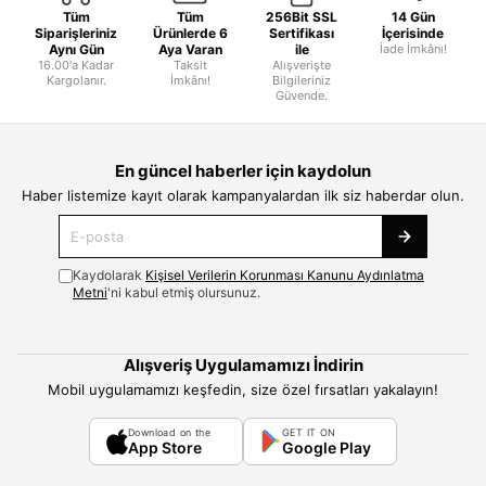
Tüm
Tüm
256Bit SSL
14 Gün
Siparişleriniz
Ürünlerde 6
Sertifikası
İçerisinde
Aynı Gün
Aya Varan
ile
İade İmkânı!
16.00'a Kadar
Taksit
Alışverişte
Kargolanır.
İmkânı!
Bilgileriniz
Güvende.
En güncel haberler için kaydolun
Haber listemize kayıt olarak kampanyalardan ilk siz haberdar olun.
Kaydolarak
Kişisel Verilerin Korunması Kanunu Aydınlatma
Metni
'ni kabul etmiş olursunuz.
Alışveriş Uygulamamızı İndirin
Mobil uygulamamızı keşfedin, size özel fırsatları yakalayın!
Download on the
GET IT ON
App Store
Google Play