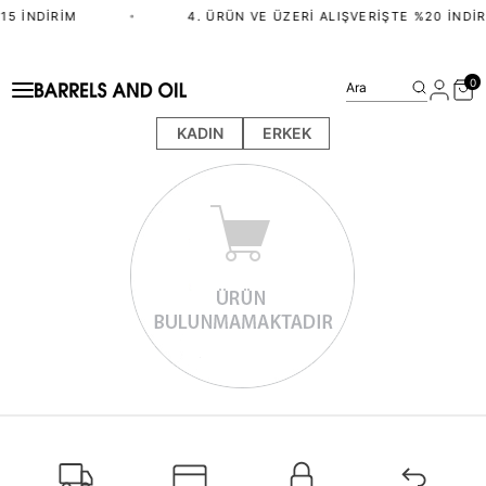
15 İNDIRIM
•
4. ÜRÜN VE ÜZERI ALIŞVERIŞTE %20 İNDIR
0
Ara
KADIN
ERKEK