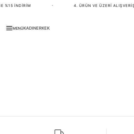
E %15 İNDIRIM
•
4. ÜRÜN VE ÜZERI ALIŞVERIŞ
KADIN
ERKEK
MENÜ