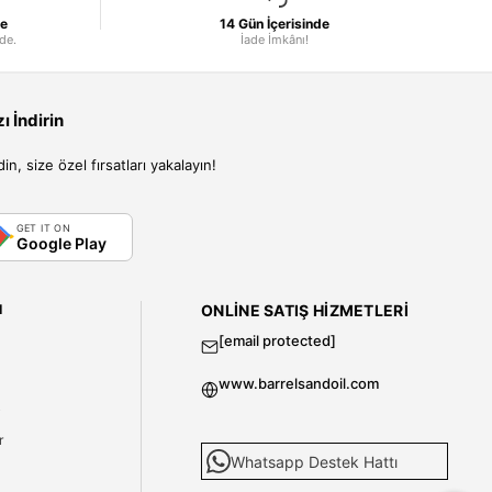
le
14 Gün İçerisinde
nde.
İade İmkânı!
 İndirin
, size özel fırsatları yakalayın!
GET IT ON
Google Play
I
ONLINE SATIŞ HIZMETLERI
[email protected]
www.barrelsandoil.com
i
r
Whatsapp Destek Hattı