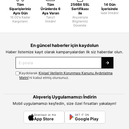
Tüm
Tüm
256Bit SSL
14 Gün
Siparişleriniz
Ürünlerde 6
Sertifikası
İçerisinde
Aynı Gün
Aya Varan
ile
İade İmkânı!
16.00'a Kadar
Taksit
Alışverişte
Kargolanır.
İmkânı!
Bilgileriniz
Güvende.
En güncel haberler için kaydolun
Haber listemize kayıt olarak kampanyalardan ilk siz haberdar olun.
Kaydolarak
Kişisel Verilerin Korunması Kanunu Aydınlatma
Metni
'ni kabul etmiş olursunuz.
Alışveriş Uygulamamızı İndirin
Mobil uygulamamızı keşfedin, size özel fırsatları yakalayın!
Download on the
GET IT ON
App Store
Google Play