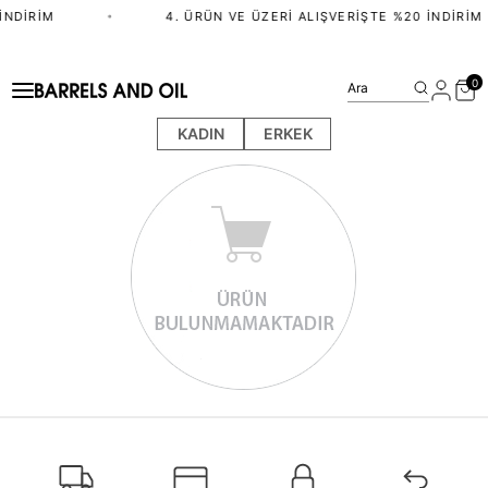
İNDIRIM
•
4. ÜRÜN VE ÜZERI ALIŞVERIŞTE %20 İNDIRIM
0
Ara
KADIN
ERKEK