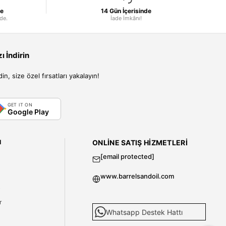
le
14 Gün İçerisinde
nde.
İade İmkânı!
 İndirin
, size özel fırsatları yakalayın!
GET IT ON
Google Play
I
ONLINE SATIŞ HIZMETLERI
[email protected]
www.barrelsandoil.com
i
r
Whatsapp Destek Hattı