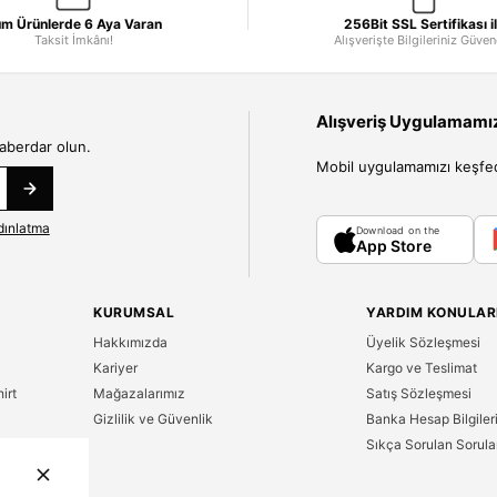
m Ürünlerde 6 Aya Varan
256Bit SSL Sertifikası i
Taksit İmkânı!
Alışverişte Bilgileriniz Güve
Alışveriş Uygulamamızı
haberdar olun.
Mobil uygulamamızı keşfedin
dınlatma
Download on the
App Store
KURUMSAL
YARDIM KONULAR
Hakkımızda
Üyelik Sözleşmesi
Kariyer
Kargo ve Teslimat
irt
Mağazalarımız
Satış Sözleşmesi
Gizlilik ve Güvenlik
Banka Hesap Bilgiler
Sıkça Sorulan Sorula
n