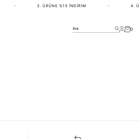
•
3. ÜRÜNE %15 İNDIRIM
•
4. Ü
Ara
0