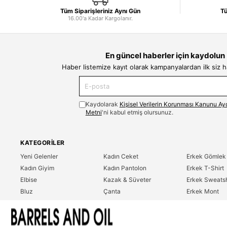
Tüm Siparişleriniz Aynı Gün
Tü
16.00'a Kadar Kargolanır.
En güncel haberler için kaydolun
Haber listemize kayıt olarak kampanyalardan ilk siz 
Kaydolarak
Kişisel Verilerin Korunması Kanunu Ay
Metni
'ni kabul etmiş olursunuz.
KATEGORILER
Yeni Gelenler
Kadın Ceket
Erkek Gömlek
Kadın Giyim
Kadın Pantolon
Erkek T-Shirt
Elbise
Kazak & Süveter
Erkek Sweatsh
Bluz
Çanta
Erkek Mont
Gömlek
Parfüm
Erkek Ceket
T-Shirt
Erkek Giyim
Erkek Pantolo
Sweatshirt
Çok Satanlar
İndirim