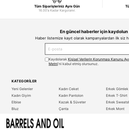
Tüm Siparişleriniz Aynı Gün
Tü
16.00'a Kadar Kargolanır.
En güncel haberler için kaydolun
Haber listemize kayıt olarak kampanyalardan ilk siz 
Kaydolarak
Kişisel Verilerin Korunması Kanunu Ay
Metni
'ni kabul etmiş olursunuz.
KATEGORILER
Yeni Gelenler
Kadın Ceket
Erkek Gömlek
Kadın Giyim
Kadın Pantolon
Erkek T-Shirt
Elbise
Kazak & Süveter
Erkek Sweatsh
Bluz
Çanta
Erkek Mont
Gömlek
Parfüm
Erkek Ceket
T-Shirt
Erkek Giyim
Erkek Pantolo
Sweatshirt
Çok Satanlar
İndirim