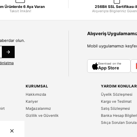
m Ürünlerde 6 Aya Varan
256Bit SSL Sertifikası i
Taksit İmkânı!
Alışverişte Bilgileriniz Güve
Alışveriş Uygulamamızı
haberdar olun.
Mobil uygulamamızı keşfedin
dınlatma
Download on the
App Store
KURUMSAL
YARDIM KONULAR
Hakkımızda
Üyelik Sözleşmesi
Kariyer
Kargo ve Teslimat
irt
Mağazalarımız
Satış Sözleşmesi
Gizlilik ve Güvenlik
Banka Hesap Bilgiler
Sıkça Sorulan Sorula
n