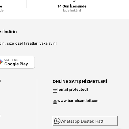
le
14 Gün İçerisinde
nde.
İade İmkânı!
 İndirin
, size özel fırsatları yakalayın!
GET IT ON
Google Play
I
ONLINE SATIŞ HIZMETLERI
[email protected]
www.barrelsandoil.com
i
r
Whatsapp Destek Hattı