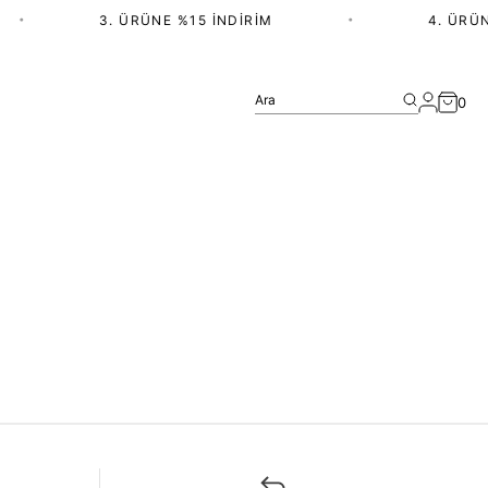
•
3. ÜRÜNE %15 İNDIRIM
•
4. ÜRÜN
Ara
0