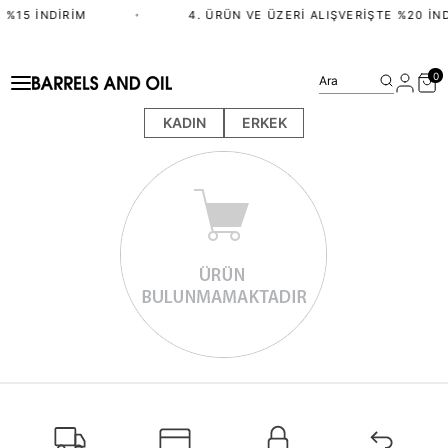
 %15 İNDIRIM
•
4. ÜRÜN VE ÜZERI ALIŞVERIŞTE %20 İND
0
Ara
KADIN
ERKEK