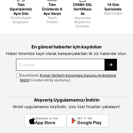
Tüm
Tüm
256Bit SSL
14 Gün
Siparişleriniz
Ürünlerde 6
Sertifikası
İçerisinde
Aynı Gün
Aya Varan
ile
İade İmkânı!
16.00'a Kadar
Taksit
Alışverişte
Kargolanır.
İmkânı!
Bilgileriniz
Güvende.
En güncel haberler için kaydolun
Haber listemize kayıt olarak kampanyalardan ilk siz haberdar olun.
Kaydolarak
Kişisel Verilerin Korunması Kanunu Aydınlatma
Metni
'ni kabul etmiş olursunuz.
Alışveriş Uygulamamızı İndirin
Mobil uygulamamızı keşfedin, size özel fırsatları yakalayın!
Download on the
GET IT ON
App Store
Google Play