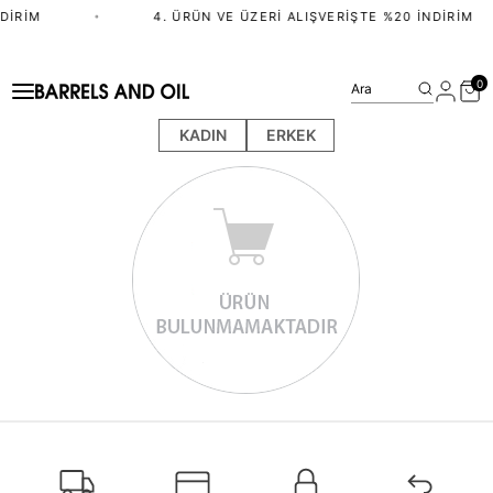
DIRIM
•
4. ÜRÜN VE ÜZERI ALIŞVERIŞTE %20 İNDIRIM
0
Ara
KADIN
ERKEK