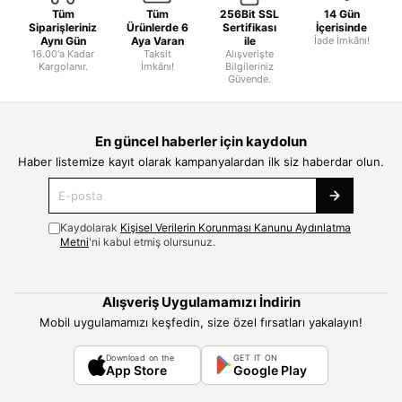
Tüm
Tüm
256Bit SSL
14 Gün
Siparişleriniz
Ürünlerde 6
Sertifikası
İçerisinde
Aynı Gün
Aya Varan
ile
İade İmkânı!
16.00'a Kadar
Taksit
Alışverişte
Kargolanır.
İmkânı!
Bilgileriniz
Güvende.
En güncel haberler için kaydolun
Haber listemize kayıt olarak kampanyalardan ilk siz haberdar olun.
Kaydolarak
Kişisel Verilerin Korunması Kanunu Aydınlatma
Metni
'ni kabul etmiş olursunuz.
Alışveriş Uygulamamızı İndirin
Mobil uygulamamızı keşfedin, size özel fırsatları yakalayın!
Download on the
GET IT ON
App Store
Google Play