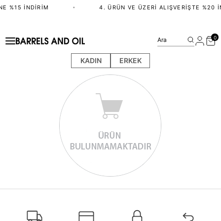
NE %15 İNDIRIM
•
4. ÜRÜN VE ÜZERI ALIŞVERIŞTE %20 İ
0
Ara
KADIN
ERKEK