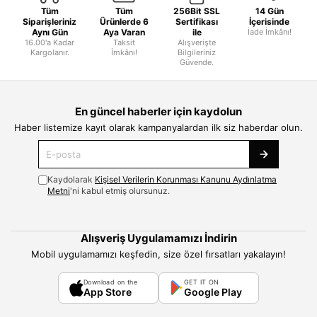
Tüm
Tüm
256Bit SSL
14 Gün
Siparişleriniz
Ürünlerde 6
Sertifikası
İçerisinde
Aynı Gün
Aya Varan
ile
İade İmkânı!
16.00'a Kadar
Taksit
Alışverişte
Kargolanır.
İmkânı!
Bilgileriniz
Güvende.
En güncel haberler için kaydolun
Haber listemize kayıt olarak kampanyalardan ilk siz haberdar olun.
Kaydolarak
Kişisel Verilerin Korunması Kanunu Aydınlatma
Metni
'ni kabul etmiş olursunuz.
Alışveriş Uygulamamızı İndirin
Mobil uygulamamızı keşfedin, size özel fırsatları yakalayın!
Download on the
GET IT ON
App Store
Google Play