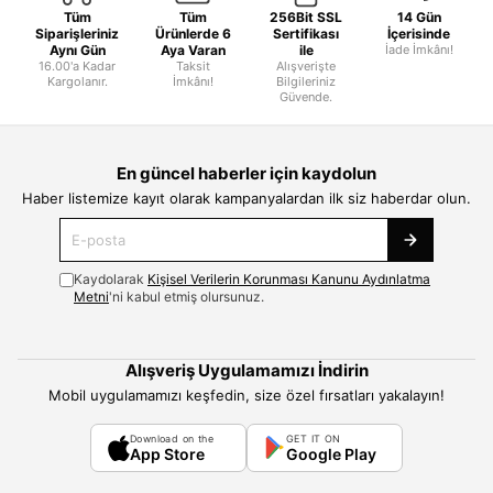
Tüm
Tüm
256Bit SSL
14 Gün
Siparişleriniz
Ürünlerde 6
Sertifikası
İçerisinde
Aynı Gün
Aya Varan
ile
İade İmkânı!
16.00'a Kadar
Taksit
Alışverişte
Kargolanır.
İmkânı!
Bilgileriniz
Güvende.
En güncel haberler için kaydolun
Haber listemize kayıt olarak kampanyalardan ilk siz haberdar olun.
Kaydolarak
Kişisel Verilerin Korunması Kanunu Aydınlatma
Metni
'ni kabul etmiş olursunuz.
Alışveriş Uygulamamızı İndirin
Mobil uygulamamızı keşfedin, size özel fırsatları yakalayın!
Download on the
GET IT ON
App Store
Google Play