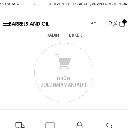
15 İNDIRIM
•
4. ÜRÜN VE ÜZERI ALIŞVERIŞTE %20 İNDIR
0
Ara
KADIN
ERKEK