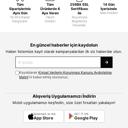
Tüm
Tüm
256Bit SSL
14 Gün
Siparişleriniz
Ürünlerde 6
Sertifikası
İçerisinde
Aynı Gün
Aya Varan
ile
İade İmkânı!
16.00'a Kadar
Taksit
Alışverişte
Kargolanır.
İmkânı!
Bilgileriniz
Güvende.
En güncel haberler için kaydolun
Haber listemize kayıt olarak kampanyalardan ilk siz haberdar olun.
Kaydolarak
Kişisel Verilerin Korunması Kanunu Aydınlatma
Metni
'ni kabul etmiş olursunuz.
Alışveriş Uygulamamızı İndirin
Mobil uygulamamızı keşfedin, size özel fırsatları yakalayın!
Download on the
GET IT ON
App Store
Google Play