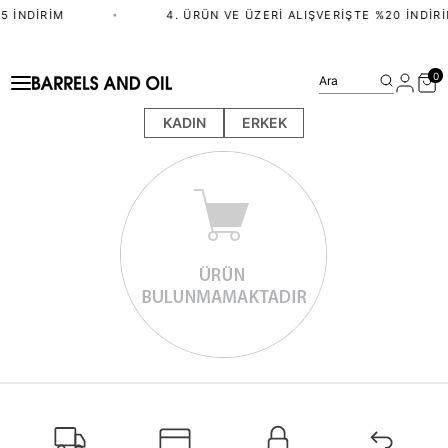
5 İNDIRIM
•
4. ÜRÜN VE ÜZERI ALIŞVERIŞTE %20 İNDIRI
0
Ara
KADIN
ERKEK