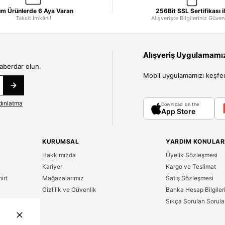
m Ürünlerde 6 Aya Varan
256Bit SSL Sertifikası i
Taksit İmkânı!
Alışverişte Bilgileriniz Güve
Alışveriş Uygulamamızı
haberdar olun.
Mobil uygulamamızı keşfedin
dınlatma
Download on the
App Store
KURUMSAL
YARDIM KONULAR
Hakkımızda
Üyelik Sözleşmesi
Kariyer
Kargo ve Teslimat
irt
Mağazalarımız
Satış Sözleşmesi
Gizlilik ve Güvenlik
Banka Hesap Bilgiler
Sıkça Sorulan Sorula
n