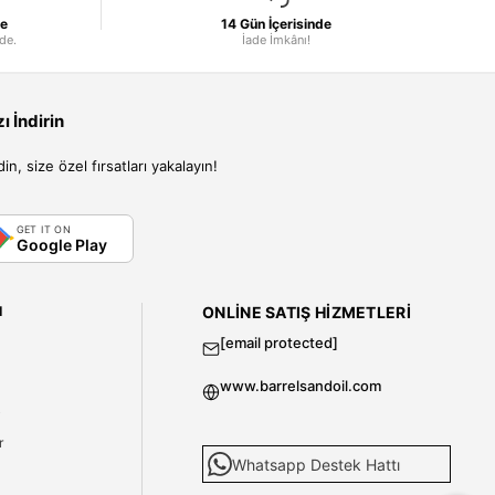
le
14 Gün İçerisinde
nde.
İade İmkânı!
 İndirin
, size özel fırsatları yakalayın!
GET IT ON
Google Play
I
ONLINE SATIŞ HIZMETLERI
[email protected]
www.barrelsandoil.com
i
r
Whatsapp Destek Hattı