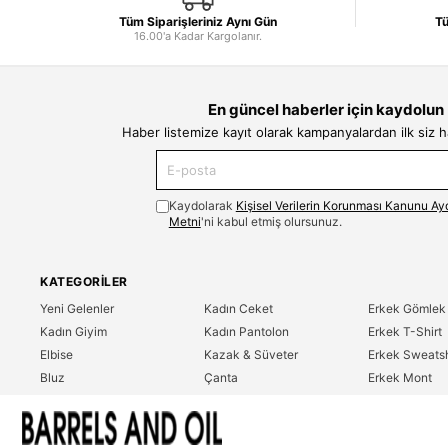
Tüm Siparişleriniz Aynı Gün
Tü
16.00'a Kadar Kargolanır.
En güncel haberler için kaydolun
Haber listemize kayıt olarak kampanyalardan ilk siz 
Kaydolarak
Kişisel Verilerin Korunması Kanunu Ay
Metni
'ni kabul etmiş olursunuz.
KATEGORILER
Yeni Gelenler
Kadın Ceket
Erkek Gömlek
Kadın Giyim
Kadın Pantolon
Erkek T-Shirt
Elbise
Kazak & Süveter
Erkek Sweatsh
Bluz
Çanta
Erkek Mont
Gömlek
Parfüm
Erkek Ceket
T-Shirt
Erkek Giyim
Erkek Pantolo
Sweatshirt
Çok Satanlar
İndirim