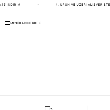
15 İNDIRIM
•
4. ÜRÜN VE ÜZERI ALIŞVERIŞTE
KADIN
ERKEK
MENÜ