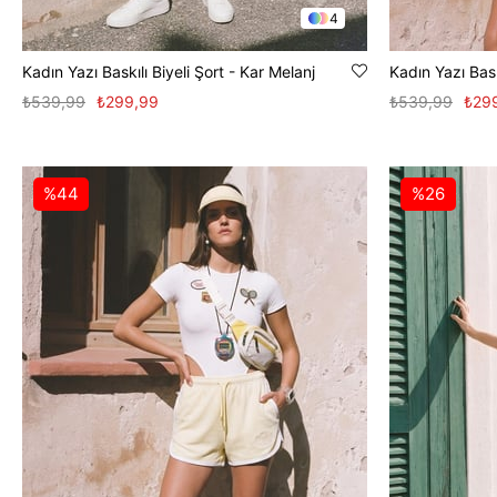
4
Kadın Yazı Baskılı Biyeli Şort - Kar Melanj
Kadın Yazı Bask
₺539,99
₺299,99
₺539,99
₺29
%44
%26