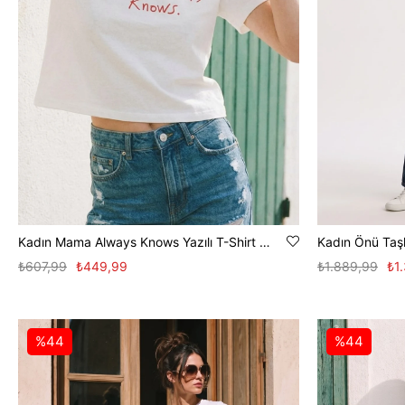
Kadın Mama Always Knows Yazılı T-Shirt - Ekru
₺607,99
₺449,99
₺1.889,99
₺1
%44
%44