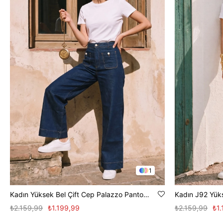
1
Kadın Yüksek Bel Çift Cep Palazzo Pantolon - Lacivert
₺2.159,99
₺1.199,99
₺2.159,99
₺1