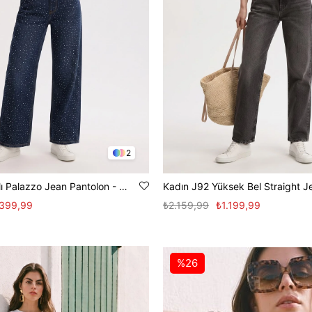
2
Kadın Önü Taşlı Palazzo Jean Pantolon - Mavi Rins Y.
.399,99
₺2.159,99
₺1.199,99
%26