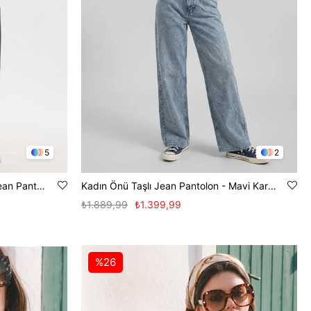
5
2
Kadın J92 Yüksek Bel Straight Jean Pantolon - Antrasit
Kadın Önü Taşlı Jean Pantolon - Mavi Kar Y.
₺1.889,99
₺1.399,99
%26