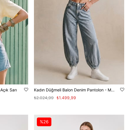
 Açık Sarı
Kadın Düğmeli Balon Denim Pantolon - Mavi
₺2.024,99
₺1.499,99
%26