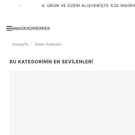
4. ÜRÜN VE ÜZERI ALIŞVERIŞTE %20 İNDIRIM
KADIN
ERKEK
MENÜ
Anasayfa
Kadın Selection
BU KATEGORININ EN SEVILENLERI