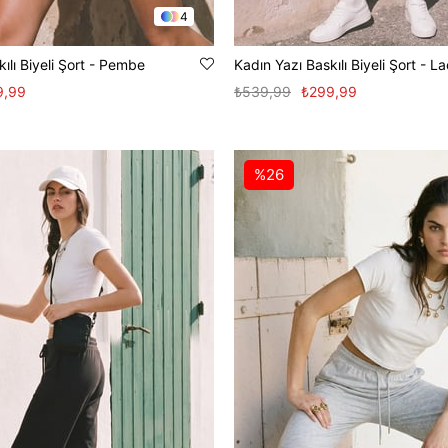
4
ılı Biyeli Şort - Pembe
Kadın Yazı Baskılı Biyeli Şort - La
9,99
₺539,99
₺299,99
%26