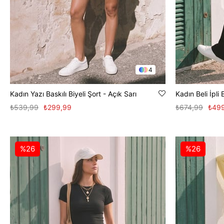
4
Kadın Yazı Baskılı Biyeli Şort - Açık Sarı
₺539,99
₺299,99
₺674,99
₺49
%26
%26