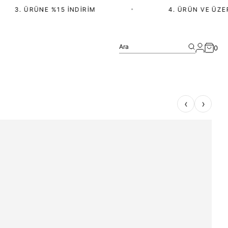
ÜNE %15 İNDIRIM
•
4. ÜRÜN VE ÜZERI ALIŞVER
Ara
0
‹
›