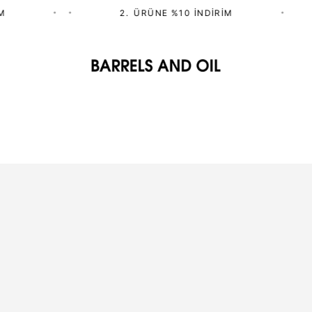
•
•
2.⁠ ⁠ÜRÜNE %10 İNDIRIM
•
3. ÜR