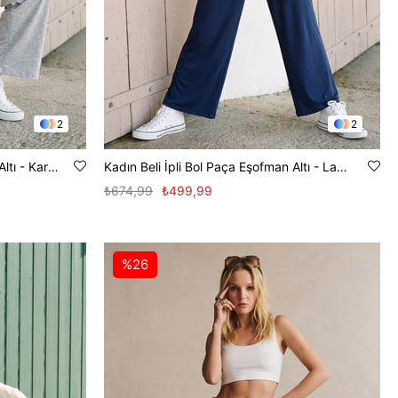
2
2
Kadın Beli İpli Bol Paça Eşofman Altı - Kar Melanj
Kadın Beli İpli Bol Paça Eşofman Altı - Lacivert
₺674,99
₺499,99
%26