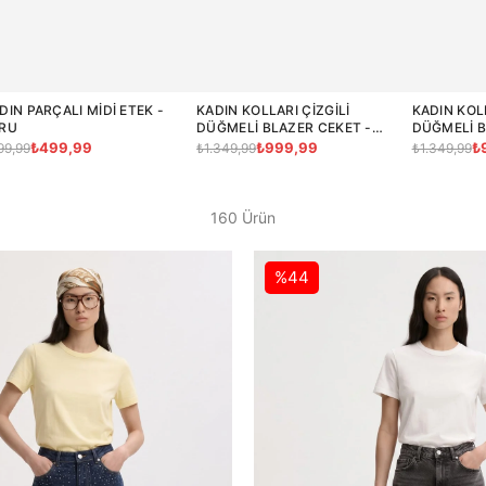
DIN PARÇALI MIDI ETEK -
KADIN KOLLARI ÇIZGILI
KADIN KOLL
RU
DÜĞMELI BLAZER CEKET -
DÜĞMELI B
BEBE MAVI
LACIVERT
₺499,99
₺999,99
₺
99,99
₺1.349,99
₺1.349,99
160 Ürün
%44