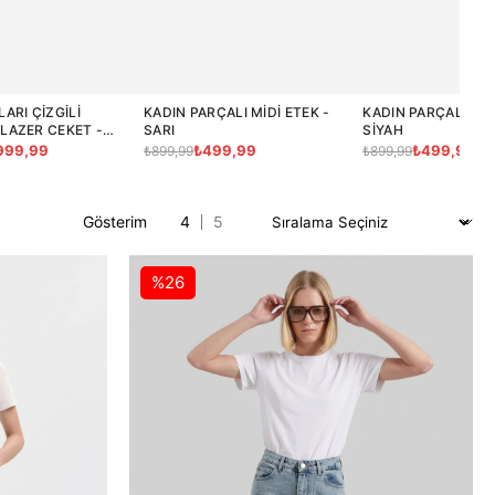
ARI ÇIZGILI
KADIN PARÇALI MIDI ETEK -
KADIN PARÇALI MID
LAZER CEKET -
SARI
SIYAH
999,99
₺499,99
₺499,99
₺899,99
₺899,99
%26