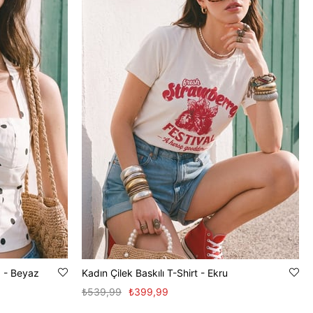
z - Beyaz
Kadın Çilek Baskılı T-Shirt - Ekru
₺539,99
₺399,99