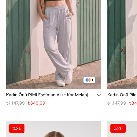
1
Kadın Önü Pileli Eşofman Altı - Kar Melanj
Kadın Önü Pilel
₺1.147,99
₺849,99
₺1.147,99
₺84
%26
%26