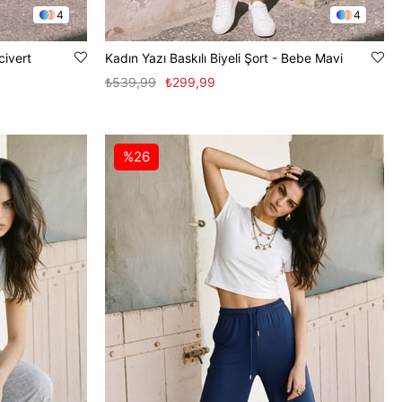
4
4
civert
Kadın Yazı Baskılı Biyeli Şort - Bebe Mavi
₺539,99
₺299,99
%26