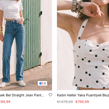
5
Kadın J92 Yüksek Bel Straight Jean Pantolon - Açık Mavi
Kadın Halter Yaka Puantiyeli Blu
.199,99
₺1.079,99
₺799,99