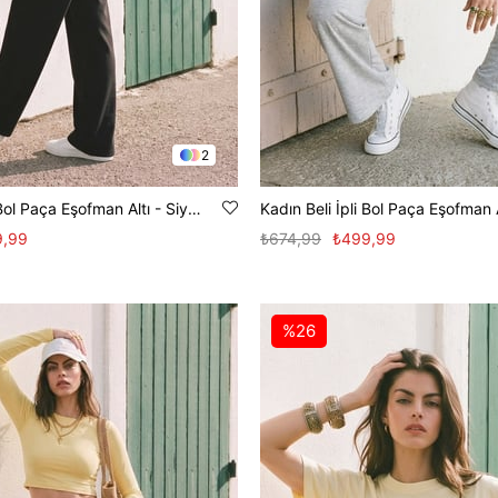
2
Kadın Beli İpli Bol Paça Eşofman Altı - Siyah
9,99
₺674,99
₺499,99
%26