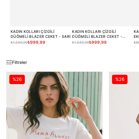
KADIN KOLLARI ÇIZGILI
KADIN KOLLARI ÇIZGILI
KA
DÜĞMELI BLAZER CEKET - SARI
DÜĞMELI BLAZER CEKET -
EK
PEMBE
₺999,99
₺999,99
₺1.349,99
₺1.349,99
₺8
Filtreler
%26
%26