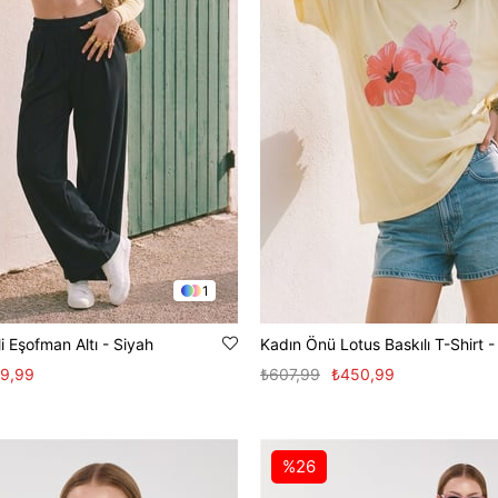
1
i Eşofman Altı - Siyah
Kadın Önü Lotus Baskılı T-Shirt -
9,99
₺607,99
₺450,99
%26