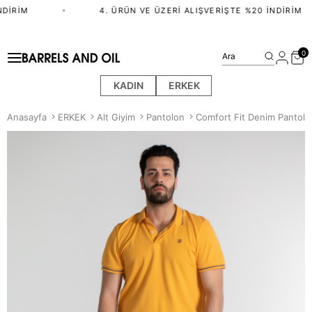
DIRIM
•
4. ÜRÜN VE ÜZERI ALIŞVERIŞTE %20 İNDIRIM
0
Ara
KADIN
ERKEK
Anasayfa
ERKEK
Alt Giyim
Pantolon
Comfort Fit Denim Pantolo