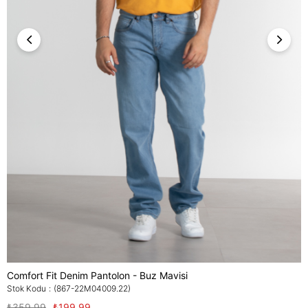
Comfort Fit Denim Pantolon - Buz Mavisi
Stok Kodu
(867-22M04009.22)
₺359,99
₺199,99