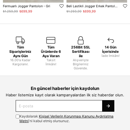
Fermuarlı Jogger Pantolon - Gri
Beli Lastikli Jogger Erkek Pantolon - Gri
₺1.259,99
₺699,99
₺1.259,99
₺699,99
Tüm
Tüm
256Bit SSL
14 Gün
Siparişleriniz
Ürünlerde 6
Sertifikası
İçerisinde
Aynı Gün
Aya Varan
ile
İade İmkânı!
16.00'a Kadar
Taksit
Alışverişte
Kargolanır.
İmkânı!
Bilgileriniz
Güvende.
En güncel haberler için kaydolun
Haber listemize kayıt olarak kampanyalardan ilk siz haberdar olun.
Kaydolarak
Kişisel Verilerin Korunması Kanunu Aydınlatma
Metni
'ni kabul etmiş olursunuz.