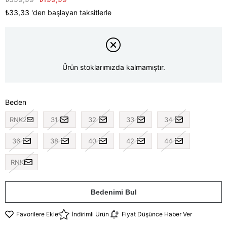
₺33,33
'den başlayan taksitlerle
Ürün stoklarımızda kalmamıştır.
Beden
RNK2
31
32
33
34
36
38
40
42
44
RNK
Bedenimi Bul
Favorilere Ekle
İndirimli Ürün
Fiyat Düşünce Haber Ver