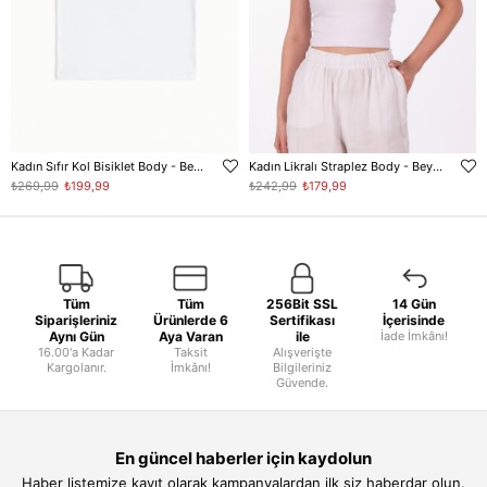
Kadın Sıfır Kol Bisiklet Body - Beyaz
Kadın Likralı Straplez Body - Beyaz
₺269,99
₺199,99
₺242,99
₺179,99
Tüm
Tüm
256Bit SSL
14 Gün
Siparişleriniz
Ürünlerde 6
Sertifikası
İçerisinde
Aynı Gün
Aya Varan
ile
İade İmkânı!
16.00'a Kadar
Taksit
Alışverişte
Kargolanır.
İmkânı!
Bilgileriniz
Güvende.
En güncel haberler için kaydolun
Haber listemize kayıt olarak kampanyalardan ilk siz haberdar olun.