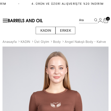
RIM
•
4. ÜRÜN VE ÜZERI ALIŞVERIŞTE %20 İNDIRIM
0
Ara
KADIN
ERKEK
Anasayfa
KADIN
Üst Giyim
Body
Angel Nakışlı Body - Kahve