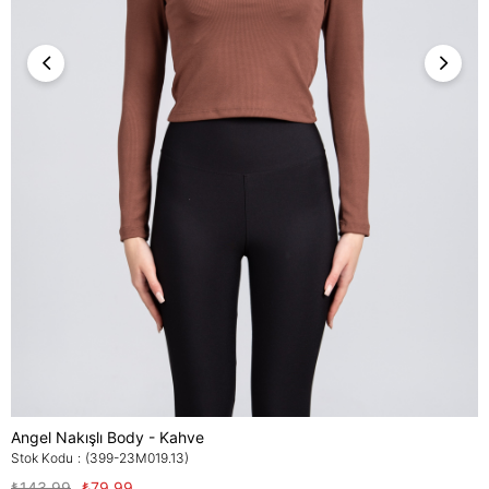
Angel Nakışlı Body - Kahve
Stok Kodu
(399-23M019.13)
₺143,99
₺79,99