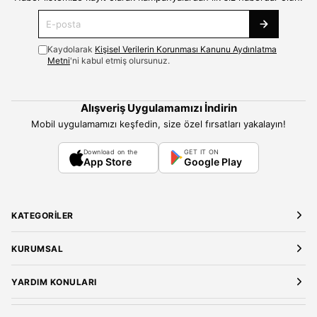
Kaydolarak
Kişisel Verilerin Korunması Kanunu Aydınlatma
Metni
'ni kabul etmiş olursunuz.
Alışveriş Uygulamamızı İndirin
Mobil uygulamamızı keşfedin, size özel fırsatları yakalayın!
Download on the
GET IT ON
App Store
Google Play
KATEGORILER
Yeni Gelenler
KURUMSAL
Kadın Giyim
Elbise
Hakkımızda
YARDIM KONULARI
Bluz
Kariyer
Gömlek
Mağazalarımız
Üyelik Sözleşmesi