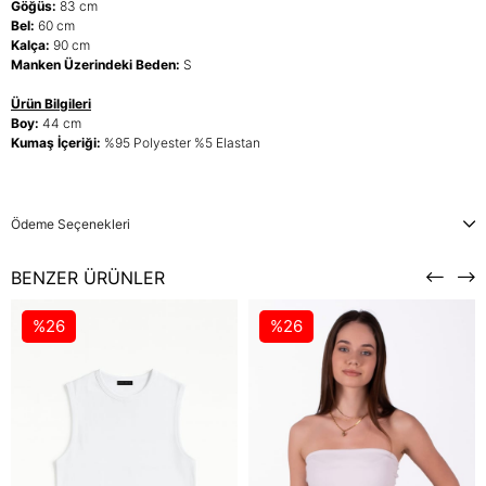
Göğüs:
83 cm
Bel:
60 cm
Kalça:
90 cm
Manken Üzerindeki Beden:
S
Ürün Bilgileri
Boy:
44 cm
Kumaş İçeriği:
%95 Polyester %5 Elastan
Ödeme Seçenekleri
BENZER ÜRÜNLER
%26
%26