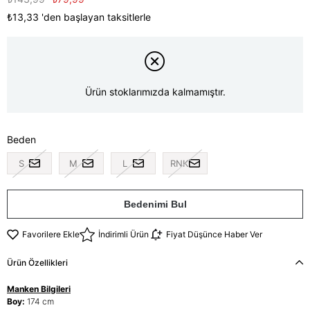
₺13,33
'den başlayan taksitlerle
Ürün stoklarımızda kalmamıştır.
Beden
S
M
L
RNK
Bedenimi Bul
Favorilere Ekle
İndirimli Ürün
Fiyat Düşünce Haber Ver
Ürün Özellikleri
Manken Bilgileri
Boy:
174 cm