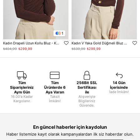
1
Kadın Drapeli Uzun Kollu Bluz - Kahve
Kadın V Yaka Gold Düğmeli Bluz - Kahve
₺404,99
₺299,99
₺539,99
₺299,99
Tüm
Tüm
256Bit SSL
14 Gün
Siparişleriniz
Ürünlerde 6
Sertifikası
İçerisinde
Aynı Gün
Aya Varan
ile
İade İmkânı!
16.00'a Kadar
Taksit
Alışverişte
Kargolanır.
İmkânı!
Bilgileriniz
Güvende.
En güncel haberler için kaydolun
Haber listemize kayıt olarak kampanyalardan ilk siz haberdar olun.