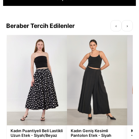
Beraber Tercih Edilenler
‹
›
Kadın Puantiyeli Beli Lastikli
Kadın Geniş Kesimli
Kadı
Uzun Etek - Siyah/Beyaz
Pantolon Etek - Siyah
- La