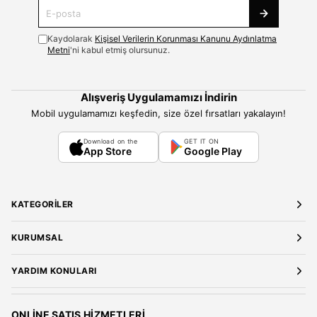
Kaydolarak
Kişisel Verilerin Korunması Kanunu Aydınlatma
Metni
'ni kabul etmiş olursunuz.
Alışveriş Uygulamamızı İndirin
Mobil uygulamamızı keşfedin, size özel fırsatları yakalayın!
Download on the
GET IT ON
App Store
Google Play
KATEGORILER
Yeni Gelenler
KURUMSAL
Kadın Giyim
Elbise
Hakkımızda
YARDIM KONULARI
Bluz
Kariyer
Gömlek
Mağazalarımız
Üyelik Sözleşmesi
T-Shirt
Gizlilik ve Güvenlik
Kargo ve Teslimat
ONLINE SATIŞ HIZMETLERI