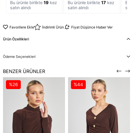
Bu ürünle birlikte
19
kez
Bu ürünle birlikte
17
kez
Bu ü
satın alındı
satın alındı
satı
Favorilere Ekle
İndirimli Ürün
Fiyat Düşünce Haber Ver
Ürün Özellikleri
Ödeme Seçenekleri
BENZER ÜRÜNLER
%26
%44