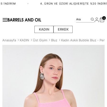
 İNDIRIM
•
4. ÜRÜN VE ÜZERI ALIŞVERIŞTE %20 İNDIRIM
0
Ara
KADIN
ERKEK
Anasayfa
KADIN
Üst Giyim
Bluz
Kadın Askılı Bubble Bluz - Pem