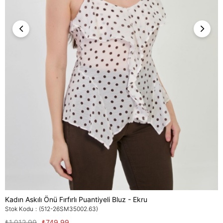
Kadın Askılı Önü Fırfırlı Puantiyeli Bluz - Ekru
Stok Kodu
(512-26SM35002.63)
₺1.012,99
₺749,99