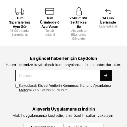
Tüm
Tüm
256Bit SSL
14 Gün
Siparişleriniz
Ürünlerde 6
Sertifikası
İçerisinde
Aynı Gün
Aya Varan
ile
İade İmkânı!
16.00'a Kadar
Taksit
Alışverişte
Kargolanır.
İmkânı!
Bilgileriniz
Güvende.
En güncel haberler için kaydolun
Haber listemize kayıt olarak kampanyalardan ilk siz haberdar olun.
Kaydolarak
Kişisel Verilerin Korunması Kanunu Aydınlatma
Metni
'ni kabul etmiş olursunuz.
Alışveriş Uygulamamızı İndirin
Mobil uygulamamızı keşfedin, size özel fırsatları yakalayın!
Download on the
GET IT ON