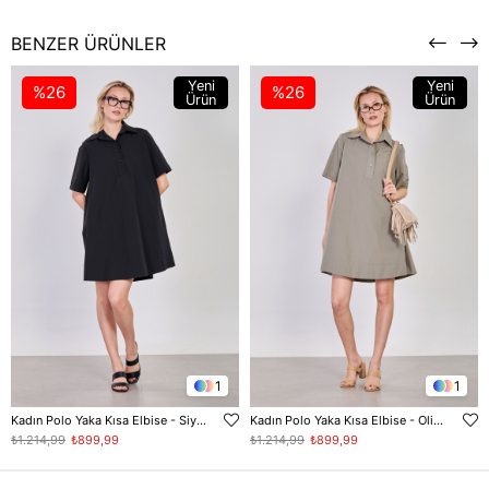
BENZER ÜRÜNLER
Yeni
Yeni
%26
%26
Ürün
Ürün
1
1
Kadın Polo Yaka Kısa Elbise - Siyah
Kadın Polo Yaka Kısa Elbise - Olive
₺1.214,99
₺899,99
₺1.214,99
₺899,99