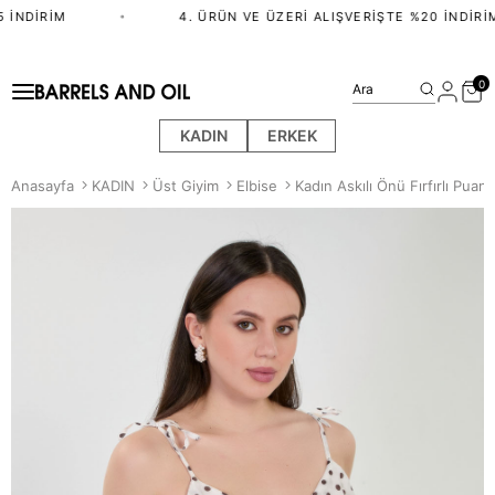
 İNDIRIM
•
4. ÜRÜN VE ÜZERI ALIŞVERIŞTE %20 İNDIRIM
0
Ara
KADIN
ERKEK
Anasayfa
KADIN
Üst Giyim
Elbise
Kadın Askılı Önü Fırfırlı Puant