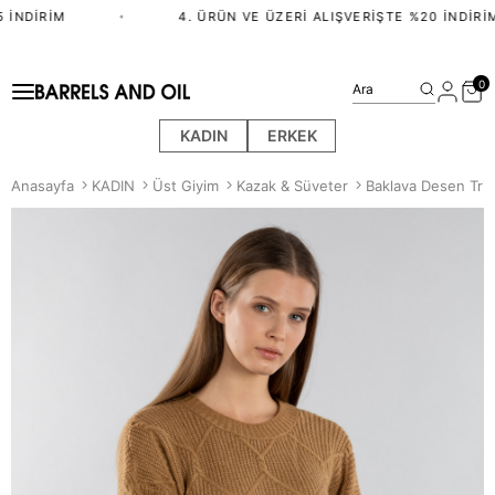
 İNDIRIM
•
4. ÜRÜN VE ÜZERI ALIŞVERIŞTE %20 İNDIRIM
0
Ara
KADIN
ERKEK
Anasayfa
KADIN
Üst Giyim
Kazak & Süveter
Baklava Desen Tri