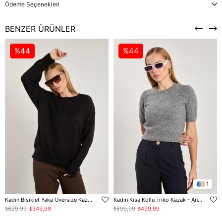
Ödeme Seçenekleri
BENZER ÜRÜNLER
%44
%44
1
Kadın Bisiklet Yaka Oversize Kazak - Siyah
Kadın Kısa Kollu Triko Kazak - Antrasit
₺629,99
₺349,99
₺899,99
₺499,99