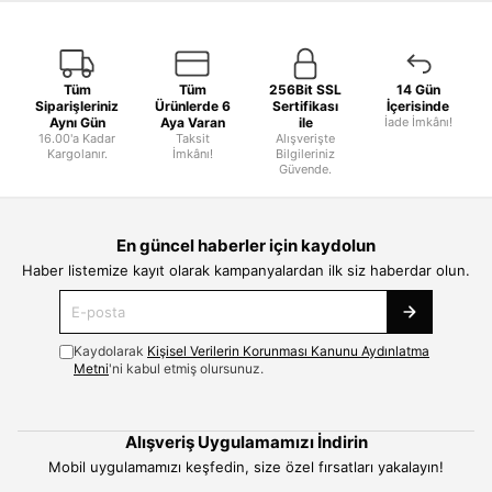
Tüm
Tüm
256Bit SSL
14 Gün
Siparişleriniz
Ürünlerde 6
Sertifikası
İçerisinde
Aynı Gün
Aya Varan
ile
İade İmkânı!
16.00'a Kadar
Taksit
Alışverişte
Kargolanır.
İmkânı!
Bilgileriniz
Güvende.
En güncel haberler için kaydolun
Haber listemize kayıt olarak kampanyalardan ilk siz haberdar olun.
Kaydolarak
Kişisel Verilerin Korunması Kanunu Aydınlatma
Metni
'ni kabul etmiş olursunuz.
Alışveriş Uygulamamızı İndirin
Mobil uygulamamızı keşfedin, size özel fırsatları yakalayın!