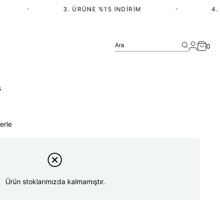
•
3. ÜRÜNE %15 İNDIRIM
•
4. Ü
Ara
0
ş
erle
Ürün stoklarımızda kalmamıştır.