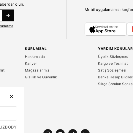
haberdar olun.
Mobil uygulamamızı keşfedin
dınlatma
Download on the
App Store
KURUMSAL
YARDIM KONULAR
Hakkımızda
Üyelik Sözleşmesi
Kariyer
Kargo ve Teslimat
irt
Mağazalarımız
Satış Sözleşmesi
Gizlilik ve Güvenlik
Banka Hesap Bilgiler
Sıkça Sorulan Sorula
n
UZ
BODY