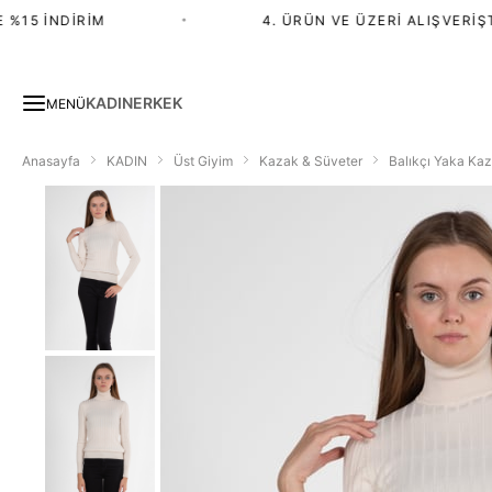
15 İNDIRIM
•
4. ÜRÜN VE ÜZERI ALIŞVERIŞTE
KADIN
ERKEK
MENÜ
Anasayfa
KADIN
Üst Giyim
Kazak & Süveter
Balıkçı Yaka Kaz