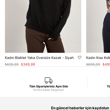
Kadın Bisiklet Yaka Oversize Kazak - Siyah
Kadın Kısa Koll
₺629,99
₺349,99
₺899,99
₺49
Tüm Siparişleriniz Aynı Gün
Tü
16.00'a Kadar Kargolanır.
En güncel haberler için kaydolun