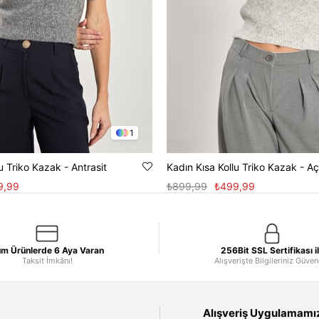
1
u Triko Kazak - Antrasit
Kadın Kısa Kollu Triko Kazak - Aç
9,99
₺899,99
₺499,99
m Ürünlerde 6 Aya Varan
256Bit SSL Sertifikası i
Taksit İmkânı!
Alışverişte Bilgileriniz Güve
Alışveriş Uygulamamızı