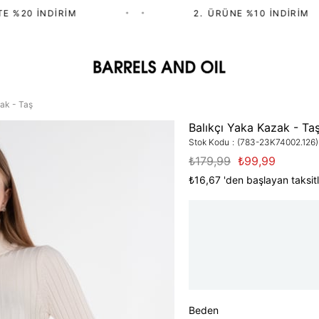
 %20 İNDIRIM
•
•
2.⁠ ⁠ÜRÜNE %10 İNDIRIM
ak - Taş
Balıkçı Yaka Kazak - Ta
Stok Kodu
(783-23K74002.126)
₺179,99
₺99,99
₺16,67
'den başlayan taksitl
Beden