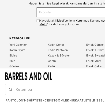
Haber listemize kayıt olarak kampanyalardan ilk siz 
Kaydolarak
Kişisel Verilerin Korunması Kanunu Ay
Metni
'ni kabul etmiş olursunuz.
KATEGORILER
Yeni Gelenler
Kadın Ceket
Erkek Gömlek
Kadın Giyim
Kadın Pantolon
Erkek T-Shirt
Elbise
Kazak & Süveter
Erkek Sweatsh
Bluz
Çanta
Erkek Mont
Gömlek
Parfüm
Erkek Ceket
T-Shirt
Erkek Giyim
Erkek Pantolo
Sweatshirt
Çok Satanlar
İndirim
Tulum
PANTOLON
T-SHIRT
ETEK
CEKET
GÖMLEK
HIRKA
ATLET
ELBISE
BL