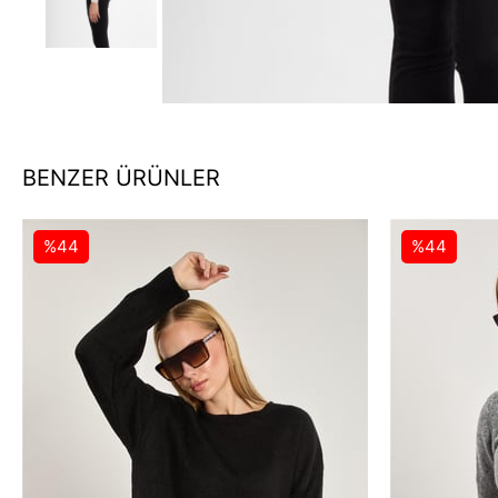
BENZER ÜRÜNLER
%44
%44