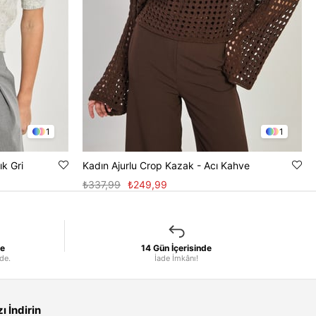
1
1
ık Gri
Kadın Ajurlu Crop Kazak - Acı Kahve
₺337,99
₺249,99
le
14 Gün İçerisinde
nde.
İade İmkânı!
 İndirin