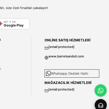
, size özel fırsatları yakalayın!
GET IT ON
Google Play
I
ONLINE SATIŞ HIZMETLERI
[email protected]
www.barrelsandoil.com
i
r
Whatsapp Destek Hattı
MAĞAZACILIK HIZMETLERI
[email protected]