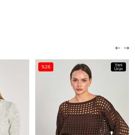
Yeni
%26
Ürün