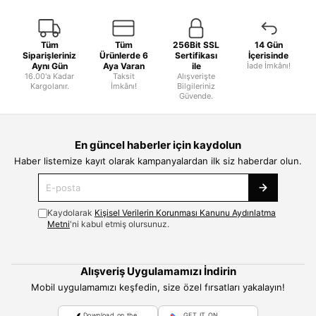
Tüm
Tüm
256Bit SSL
14 Gün
Siparişleriniz
Ürünlerde 6
Sertifikası
İçerisinde
Aynı Gün
Aya Varan
ile
İade İmkânı!
16.00'a Kadar
Taksit
Alışverişte
Kargolanır.
İmkânı!
Bilgileriniz
Güvende.
En güncel haberler için kaydolun
Haber listemize kayıt olarak kampanyalardan ilk siz haberdar olun.
Kaydolarak
Kişisel Verilerin Korunması Kanunu Aydınlatma
Metni
'ni kabul etmiş olursunuz.
Alışveriş Uygulamamızı İndirin
Mobil uygulamamızı keşfedin, size özel fırsatları yakalayın!
Download on the
GET IT ON