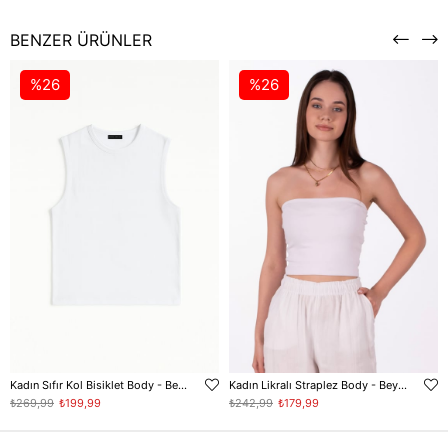
BENZER ÜRÜNLER
%26
%26
Kadın Sıfır Kol Bisiklet Body - Beyaz
Kadın Likralı Straplez Body - Beyaz
₺269,99
₺199,99
₺242,99
₺179,99