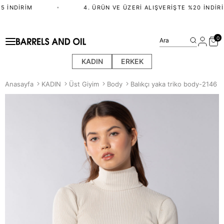
 İNDIRIM
•
4. ÜRÜN VE ÜZERI ALIŞVERIŞTE %20 İNDIRI
0
Ara
KADIN
ERKEK
Anasayfa
KADIN
Üst Giyim
Body
Balıkçı yaka triko body-2146 T