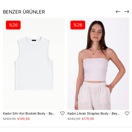
BENZER ÜRÜNLER
%26
%26
Kadın Sıfır Kol Bisiklet Body - Beyaz
Kadın Likralı Straplez Body - Beyaz
₺269,99
₺199,99
₺242,99
₺179,99