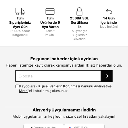
Tüm
Tüm
256Bit SSL
14 Gün
Siparişleriniz
Ürünlerde 6
Sertifikası
İçerisinde
Aynı Gün
Aya Varan
ile
İade İmkânı!
16.00'a Kadar
Taksit
Alışverişte
Kargolanır.
İmkânı!
Bilgileriniz
Güvende.
En güncel haberler için kaydolun
Haber listemize kayıt olarak kampanyalardan ilk siz haberdar olun.
Kaydolarak
Kişisel Verilerin Korunması Kanunu Aydınlatma
Metni
'ni kabul etmiş olursunuz.
Alışveriş Uygulamamızı İndirin
Mobil uygulamamızı keşfedin, size özel fırsatları yakalayın!
Download on the
GET IT ON