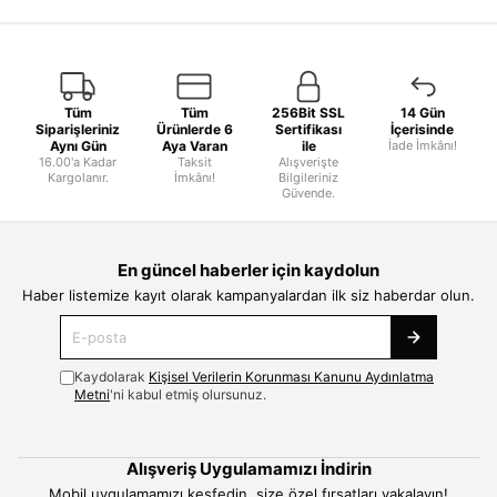
Tüm
Tüm
256Bit SSL
14 Gün
Siparişleriniz
Ürünlerde 6
Sertifikası
İçerisinde
Aynı Gün
Aya Varan
ile
İade İmkânı!
16.00'a Kadar
Taksit
Alışverişte
Kargolanır.
İmkânı!
Bilgileriniz
Güvende.
En güncel haberler için kaydolun
Haber listemize kayıt olarak kampanyalardan ilk siz haberdar olun.
Kaydolarak
Kişisel Verilerin Korunması Kanunu Aydınlatma
Metni
'ni kabul etmiş olursunuz.
Alışveriş Uygulamamızı İndirin
Mobil uygulamamızı keşfedin, size özel fırsatları yakalayın!