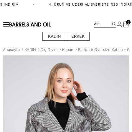
 İNDIRIM
•
4. ÜRÜN VE ÜZERI ALIŞVERIŞTE %20 İNDIRI
0
Ara
KADIN
ERKEK
Anasayfa
KADIN
Dış Giyim
Kaban
Balıksırtı Oversize Kaban - Gr