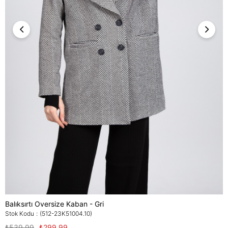
Balıksırtı Oversize Kaban - Gri
Stok Kodu
(512-23K51004.10)
₺539,99
₺299,99